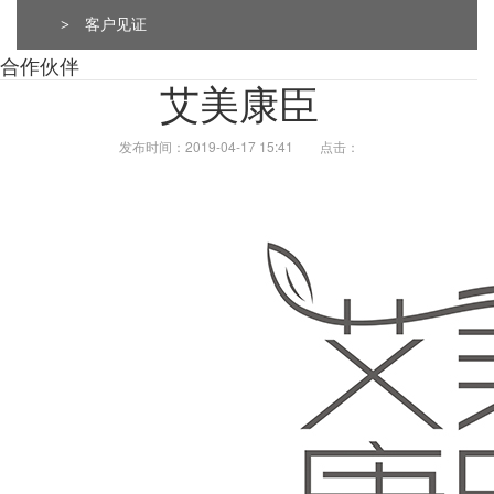
>
客户见证
合作伙伴
Q
成都包装厂：纸质包装盒定制材质厚度选
艾美康臣
A
成都包装厂：纸质包装盒定制材质厚度选择 承重与
发布时间：2019-04-17 15:41
点击：
成本平衡技巧。纸质包装盒定制的厚度选择，核心是
匹配产品承重需求。...
Q
成都包装厂：纸质包装盒定制常见破损问
A
成都包装厂：纸质包装盒定制常见破损问题 提前规
避技巧，纸质包装盒定制最常见的破损问题的是运输
过程中的挤压破损，...
Q
成都包装厂：包装盒印刷工艺怎么选？烫
A
成都包装盒定制厂家：包装盒印刷工艺怎么选？烫
金、UV、击凸效果对比，不少商家在选择包装印刷