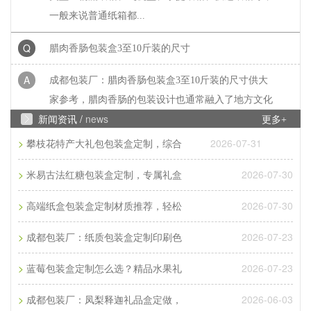
一般来说普通纸箱都...
Q
腊肉香肠包装盒3至10斤装的尺寸
A
成都包装厂：腊肉香肠包装盒3至10斤装的尺寸供大
家参考，腊肉香肠的包装设计也通常融入了地方文化
元素。包装上常印有当...
新闻资讯 /
news
更多+
>
2026-07-31
攀枝花特产大礼包包装盒定制，综合
Q
常见彩页印刷尺寸是多少
>
2026-07-30
米易古法红糖包装盒定制，专属礼盒
A
成都印刷厂家：常见彩页印刷尺寸是多少？常见彩页
印刷尺寸是多大?那常见彩页印刷尺寸是16开、8开、
>
2026-07-30
高端纸盒包装盒定制材质推荐，轻松
32开三种，根据客户的...
>
2026-07-23
成都包装厂：纸质包装盒定制印刷色
Q
成都包装厂：纸质包装盒定制材质厚度选
>
2026-07-23
蓝莓包装盒定制怎么选？精品水果礼
A
成都包装厂：纸质包装盒定制材质厚度选择 承重与
>
2026-06-03
成都包装厂：凤梨释迦礼品盒定做，
成本平衡技巧。纸质包装盒定制的厚度选择，核心是