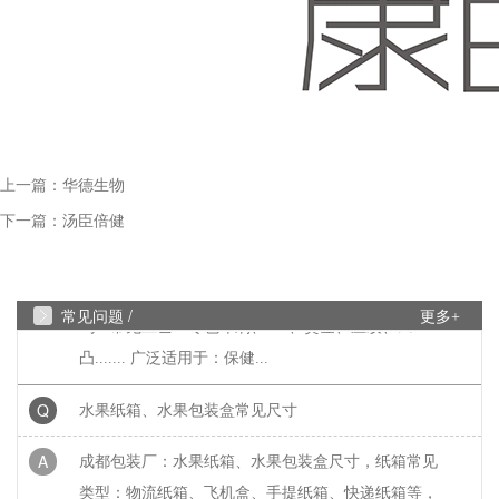
工艺时，面对烫金、UV、...
Q
成都包装厂：印刷中单色黑和四色黑和区
A
成都包装厂：印刷中单色黑和四色黑和区别和运用，
包装印刷中，单色黑 和四色黑 是两种完全不同的色
上一篇：
彩构成方式，它们在...
华德生物
下一篇：
汤臣倍健
Q
礼盒制作中常见的黑卡纸印刷能印刷吗？
A
成都包装厂：礼盒制作中常见的黑卡纸印刷能印刷
常见问题 /
更多+
吗？常见工艺：专色印刷、UV、烫金、压纹、凹
凸....... 广泛适用于：保健...
Q
水果纸箱、水果包装盒常见尺寸
A
成都包装厂：水果纸箱、水果包装盒尺寸，纸箱常见
类型：物流纸箱、飞机盒、手提纸箱、快递纸箱等，