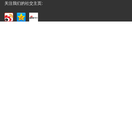
关注我们的社交主页:
彩构成方式，它们在...
Q
礼盒制作中常见的黑卡纸印刷能印刷吗？
A
成都包装厂：礼盒制作中常见的黑卡纸印刷能印刷
吗？常见工艺：专色印刷、UV、烫金、压纹、凹
凸....... 广泛适用于：保健...
Q
水果纸箱、水果包装盒常见尺寸
A
成都包装厂：水果纸箱、水果包装盒尺寸，纸箱常见
类型：物流纸箱、飞机盒、手提纸箱、快递纸箱等，
一般来说普通纸箱都...
Q
腊肉香肠包装盒3至10斤装的尺寸
A
成都包装厂：腊肉香肠包装盒3至10斤装的尺寸供大
家参考，腊肉香肠的包装设计也通常融入了地方文化