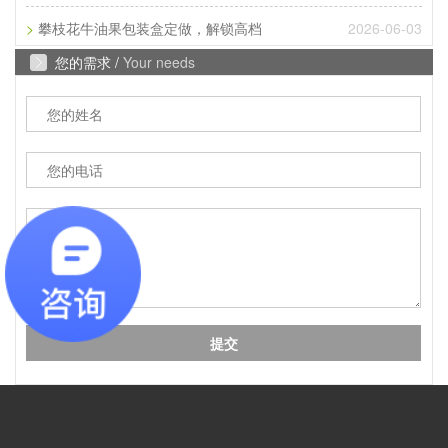
匹配产品承重需求。...
>
2026-06-03
攀枝花牛油果包装盒定做，解锁高档
Q
您的需求 /
Your needs
成都包装厂：纸质包装盒定制常见破损问
A
成都包装厂：纸质包装盒定制常见破损问题 提前规
避技巧，纸质包装盒定制最常见的破损问题的是运输
过程中的挤压破损，...
Q
成都包装厂：包装盒印刷工艺怎么选？烫
A
成都包装盒定制厂家：包装盒印刷工艺怎么选？烫
金、UV、击凸效果对比，不少商家在选择包装印刷
工艺时，面对烫金、UV、...
Q
成都包装厂：印刷中单色黑和四色黑和区
A
成都包装厂：印刷中单色黑和四色黑和区别和运用，
包装印刷中，单色黑 和四色黑 是两种完全不同的色