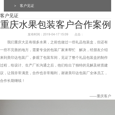
>
客户见证
Q
成都包装厂：纸质包装盒定制材质厚度选
客户见证
重庆水果包装客户合作案例
A
成都包装厂：纸质包装盒定制材质厚度选择 承重与
成本平衡技巧。纸质包装盒定制的厚度选择，核心是
发布时间：2019-04-17 15:09
点击：
匹配产品承重需求。...
我们重庆大足有很多水果，之前也做过一些礼品包装盒，但还有
Q
成都包装厂：纸质包装盒定制常见破损问
一些不完善的地方，需要专业的包装厂家来帮忙 解决，经朋友介绍
来到美印达包装厂，参观了包装车间，见证了整个礼品包装盒的制作
A
成都包装厂：纸质包装盒定制常见破损问题 提前规
过程，给设计、生产厂长沟通之后，他们给出了独特的见解及材质建
避技巧，纸质包装盒定制最常见的破损问题的是运输
议，让我非常满意，合作也非常顺利，谢谢美印达包装厂全体员工，
过程中的挤压破损，...
合作长期继续！
Q
成都包装厂：包装盒印刷工艺怎么选？烫
——重庆客户
A
成都包装盒定制厂家：包装盒印刷工艺怎么选？烫
金、UV、击凸效果对比，不少商家在选择包装印刷
工艺时，面对烫金、UV、...