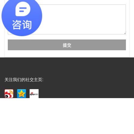
Q
礼盒制作中常见的黑卡纸印刷能印刷吗？
A
成都包装厂：礼盒制作中常见的黑卡纸印刷能印刷
吗？常见工艺：专色印刷、UV、烫金、压纹、凹
凸....... 广泛适用于：保健...
Q
水果纸箱、水果包装盒常见尺寸
A
成都包装厂：水果纸箱、水果包装盒尺寸，纸箱常见
类型：物流纸箱、飞机盒、手提纸箱、快递纸箱等，
关注我们的社交主页:
一般来说普通纸箱都...
Q
腊肉香肠包装盒3至10斤装的尺寸
A
成都包装厂：腊肉香肠包装盒3至10斤装的尺寸供大
家参考，腊肉香肠的包装设计也通常融入了地方文化
元素。包装上常印有当...