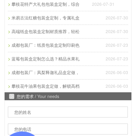
>
2026-07-31
攀枝花特产大礼包包装盒定制，综合
Q
成都包装厂：纸质包装盒定制常见破损问
>
2026-07-30
米易古法红糖包装盒定制，专属礼盒
A
成都包装厂：纸质包装盒定制常见破损问题 提前规
>
2026-07-30
高端纸盒包装盒定制材质推荐，轻松
避技巧，纸质包装盒定制最常见的破损问题的是运输
过程中的挤压破损，...
>
2026-07-23
成都包装厂：纸质包装盒定制印刷色
Q
成都包装厂：包装盒印刷工艺怎么选？烫
>
2026-07-23
蓝莓包装盒定制怎么选？精品水果礼
A
成都包装盒定制厂家：包装盒印刷工艺怎么选？烫
>
2026-06-03
成都包装厂：凤梨释迦礼品盒定做，
金、UV、击凸效果对比，不少商家在选择包装印刷
>
2026-06-03
攀枝花牛油果包装盒定做，解锁高档
工艺时，面对烫金、UV、...
您的需求 /
Your needs
Q
成都包装厂：印刷中单色黑和四色黑和区
A
成都包装厂：印刷中单色黑和四色黑和区别和运用，
包装印刷中，单色黑 和四色黑 是两种完全不同的色
彩构成方式，它们在...