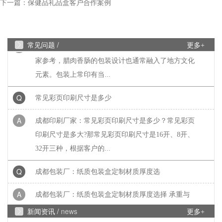
下一篇：
保健品礼品盒客户合作案例
Q
腊肉香肠包装盒3至10斤装的尺寸
A
成都包装厂：腊肉香肠包装盒3至10斤装的尺寸供大
常见问题 /
更多+
家参考，腊肉香肠的包装设计也通常融入了地方文化
元素。包装上常印有当...
Q
常见彩页印刷尺寸是多少
A
成都印刷厂家：常见彩页印刷尺寸是多少？常见彩页
印刷尺寸是多大?那常见彩页印刷尺寸是16开、8开、
32开三种，根据客户的...
Q
成都包装厂：纸质包装盒定制材质厚度选
A
成都包装厂：纸质包装盒定制材质厚度选择 承重与
成本平衡技巧。纸质包装盒定制的厚度选择，核心是
新闻资讯 /
news
更多+
匹配产品承重需求。...