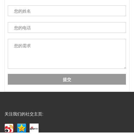
32开三种，根据客户的...
Q
成都包装厂：纸质包装盒定制材质厚度选
A
成都包装厂：纸质包装盒定制材质厚度选择 承重与
成本平衡技巧。纸质包装盒定制的厚度选择，核心是
匹配产品承重需求。...
Q
成都包装厂：纸质包装盒定制常见破损问
A
成都包装厂：纸质包装盒定制常见破损问题 提前规
避技巧，纸质包装盒定制最常见的破损问题的是运输
过程中的挤压破损，...
Q
成都包装厂：包装盒印刷工艺怎么选？烫
关注我们的社交主页:
A
成都包装盒定制厂家：包装盒印刷工艺怎么选？烫
金、UV、击凸效果对比，不少商家在选择包装印刷