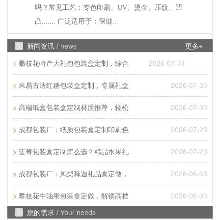
凸....... 广泛适用于：保健...
Q
水果纸箱、水果包装盒常见尺寸
新闻资讯 /
news
更多+
A
成都包装厂：水果纸箱、水果包装盒尺寸，纸箱常见
>
2026-07-31
攀枝花特产大礼包包装盒定制，综合
类型：物流纸箱、飞机盒、手提纸箱、快递纸箱等，
>
2026-07-30
米易古法红糖包装盒定制，专属礼盒
一般来说普通纸箱都...
>
2026-07-30
Q
高端纸盒包装盒定制材质推荐，轻松
腊肉香肠包装盒3至10斤装的尺寸
>
2026-07-23
成都包装厂：纸质包装盒定制印刷色
A
成都包装厂：腊肉香肠包装盒3至10斤装的尺寸供大
家参考，腊肉香肠的包装设计也通常融入了地方文化
>
2026-07-23
蓝莓包装盒定制怎么选？精品水果礼
元素。包装上常印有当...
>
2026-06-03
成都包装厂：凤梨释迦礼品盒定做，
Q
常见彩页印刷尺寸是多少
>
2026-06-03
攀枝花牛油果包装盒定做，解锁高档
A
成都印刷厂家：常见彩页印刷尺寸是多少？常见彩页
您的需求 /
Your needs
印刷尺寸是多大?那常见彩页印刷尺寸是16开、8开、