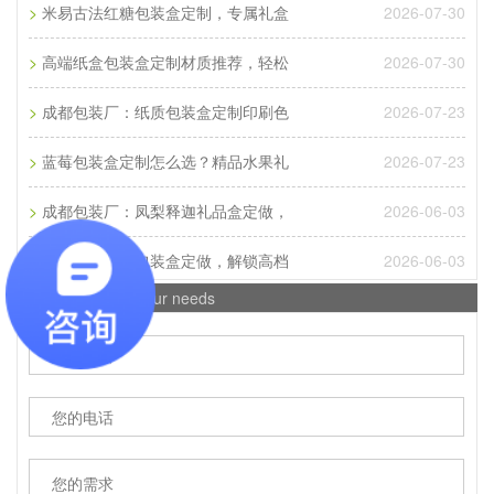
>
2026-07-30
米易古法红糖包装盒定制，专属礼盒
A
成都包装厂：纸质包装盒定制材质厚度选择 承重与
成本平衡技巧。纸质包装盒定制的厚度选择，核心是
>
2026-07-30
高端纸盒包装盒定制材质推荐，轻松
匹配产品承重需求。...
>
2026-07-23
成都包装厂：纸质包装盒定制印刷色
Q
成都包装厂：纸质包装盒定制常见破损问
>
2026-07-23
蓝莓包装盒定制怎么选？精品水果礼
A
成都包装厂：纸质包装盒定制常见破损问题 提前规
>
2026-06-03
成都包装厂：凤梨释迦礼品盒定做，
避技巧，纸质包装盒定制最常见的破损问题的是运输
过程中的挤压破损，...
>
2026-06-03
攀枝花牛油果包装盒定做，解锁高档
Q
您的需求 /
Your needs
成都包装厂：包装盒印刷工艺怎么选？烫
A
成都包装盒定制厂家：包装盒印刷工艺怎么选？烫
金、UV、击凸效果对比，不少商家在选择包装印刷
工艺时，面对烫金、UV、...
Q
成都包装厂：印刷中单色黑和四色黑和区