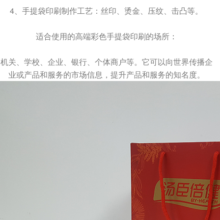
4、手提袋印刷制作工艺：丝印、烫金、压纹、击凸等。
适合使用的高端彩色手提袋印刷的场所：
Q
机关、学校、企业、银行、个体商户等。它可以向世界传播企
成都包装厂：纸质包装盒定制材质厚度选
业或产品和服务的市场信息，提升产品和服务的知名度。
A
成都包装厂：纸质包装盒定制材质厚度选择 承重与
成本平衡技巧。纸质包装盒定制的厚度选择，核心是
匹配产品承重需求。...
Q
成都包装厂：纸质包装盒定制常见破损问
A
成都包装厂：纸质包装盒定制常见破损问题 提前规
避技巧，纸质包装盒定制最常见的破损问题的是运输
过程中的挤压破损，...
Q
成都包装厂：包装盒印刷工艺怎么选？烫