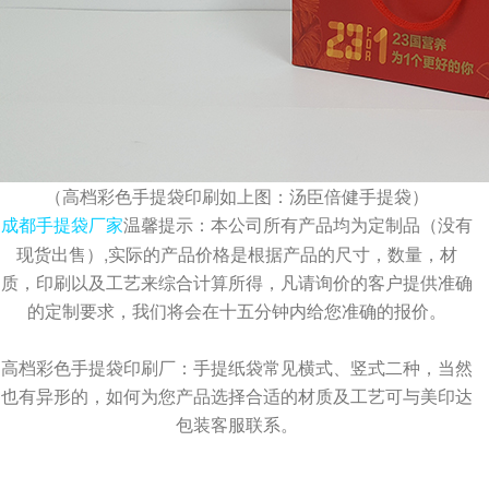
A
成都包装盒定制厂家：包装盒印刷工艺怎么选？烫
金、UV、击凸效果对比，不少商家在选择包装印刷
工艺时，面对烫金、UV、...
Q
成都包装厂：印刷中单色黑和四色黑和区
A
成都包装厂：印刷中单色黑和四色黑和区别和运用，
（高档彩色手提袋印刷如上图：汤臣倍健手提袋）
包装印刷中，单色黑 和四色黑 是两种完全不同的色
温馨提示：本公司所有产品均为定制品（没有
成都手提袋厂家
彩构成方式，它们在...
现货出售）,实际的产品价格是根据产品的尺寸，数量，材
质，印刷以及工艺来综合计算所得，凡请询价的客户提供准确
Q
礼盒制作中常见的黑卡纸印刷能印刷吗？
的定制要求，我们将会在十五分钟内给您准确的报价。
A
成都包装厂：礼盒制作中常见的黑卡纸印刷能印刷
高档彩色手提袋印刷厂：手提纸袋常见横式、竖式二种，当然
吗？常见工艺：专色印刷、UV、烫金、压纹、凹
也有异形的，如何为您产品选择合适的材质及工艺可与美印达
凸....... 广泛适用于：保健...
包装客服联系。
Q
水果纸箱、水果包装盒常见尺寸