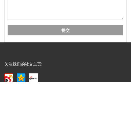
A
成都包装厂：印刷中单色黑和四色黑和区别和运用，
包装印刷中，单色黑 和四色黑 是两种完全不同的色
彩构成方式，它们在...
Q
礼盒制作中常见的黑卡纸印刷能印刷吗？
A
成都包装厂：礼盒制作中常见的黑卡纸印刷能印刷
吗？常见工艺：专色印刷、UV、烫金、压纹、凹
关注我们的社交主页:
凸....... 广泛适用于：保健...
Q
水果纸箱、水果包装盒常见尺寸
A
成都包装厂：水果纸箱、水果包装盒尺寸，纸箱常见
类型：物流纸箱、飞机盒、手提纸箱、快递纸箱等，
一般来说普通纸箱都...
Q
腊肉香肠包装盒3至10斤装的尺寸