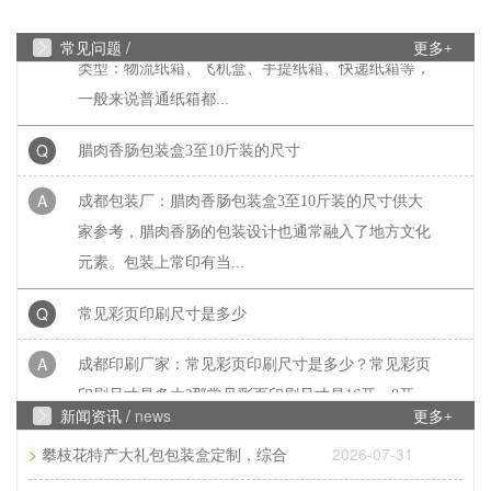
A
成都包装厂：水果纸箱、水果包装盒尺寸，纸箱常见
常见问题 /
更多+
类型：物流纸箱、飞机盒、手提纸箱、快递纸箱等，
一般来说普通纸箱都...
Q
腊肉香肠包装盒3至10斤装的尺寸
A
成都包装厂：腊肉香肠包装盒3至10斤装的尺寸供大
家参考，腊肉香肠的包装设计也通常融入了地方文化
元素。包装上常印有当...
Q
常见彩页印刷尺寸是多少
A
成都印刷厂家：常见彩页印刷尺寸是多少？常见彩页
印刷尺寸是多大?那常见彩页印刷尺寸是16开、8开、
32开三种，根据客户的...
新闻资讯 /
news
更多+
>
2026-07-31
Q
攀枝花特产大礼包包装盒定制，综合
成都包装厂：纸质包装盒定制材质厚度选