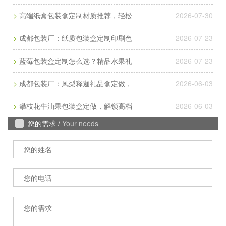
Q
腊肉香肠包装盒3至10斤装的尺寸
>
2026-07-30
高端纸盒包装盒定制材质推荐，轻松
A
成都包装厂：腊肉香肠包装盒3至10斤装的尺寸供大
>
2026-07-23
成都包装厂：纸质包装盒定制印刷色
家参考，腊肉香肠的包装设计也通常融入了地方文化
元素。包装上常印有当...
>
2026-07-23
蓝莓包装盒定制怎么选？精品水果礼
Q
常见彩页印刷尺寸是多少
>
2026-06-03
成都包装厂：凤梨释迦礼品盒定做，
A
成都印刷厂家：常见彩页印刷尺寸是多少？常见彩页
>
2026-06-03
攀枝花牛油果包装盒定做，解锁高档
印刷尺寸是多大?那常见彩页印刷尺寸是16开、8开、
您的需求 /
Your needs
32开三种，根据客户的...
Q
成都包装厂：纸质包装盒定制材质厚度选
A
成都包装厂：纸质包装盒定制材质厚度选择 承重与
成本平衡技巧。纸质包装盒定制的厚度选择，核心是
匹配产品承重需求。...