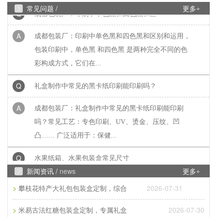
Q
成都包装厂：印刷中单色黑和四色黑和区
常见问题 /
更多+
A
成都包装厂：印刷中单色黑和四色黑和区别和运用，
包装印刷中，单色黑 和四色黑 是两种完全不同的色
彩构成方式，它们在...
Q
礼盒制作中常见的黑卡纸印刷能印刷吗？
A
成都包装厂：礼盒制作中常见的黑卡纸印刷能印刷
吗？常见工艺：专色印刷、UV、烫金、压纹、凹
凸....... 广泛适用于：保健...
Q
水果纸箱、水果包装盒常见尺寸
新闻资讯 /
news
A
成都包装厂：水果纸箱、水果包装盒尺寸，纸箱常见
更多+
类型：物流纸箱、飞机盒、手提纸箱、快递纸箱等，
>
2026-07-31
攀枝花特产大礼包包装盒定制，综合
一般来说普通纸箱都...
>
2026-07-30
米易古法红糖包装盒定制，专属礼盒