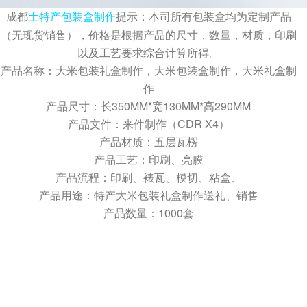
Q
成都包装厂：纸质包装盒定制材质厚度选
成都
提示：本司所有包装盒均为定制产品
土特产包装盒制作
（无现货销售），价格是根据产品的尺寸，数量，材质，印刷
A
成都包装厂：纸质包装盒定制材质厚度选择 承重与
以及工艺要求综合计算所得。
成本平衡技巧。纸质包装盒定制的厚度选择，核心是
产品名称：
大米包装礼盒制作，大米包装盒制作，大米礼盒制
匹配产品承重需求。...
作
产品尺寸：长350MM*宽130MM*高290MM
Q
成都包装厂：纸质包装盒定制常见破损问
产品文件：来件制作（CDR X4）
产品材质：五层瓦楞
A
成都包装厂：纸质包装盒定制常见破损问题 提前规
产品工艺：印刷、亮膜
避技巧，纸质包装盒定制最常见的破损问题的是运输
产品流程：印刷、裱瓦、模切、粘盒、
过程中的挤压破损，...
产品用途：特产大米包装礼盒制作送礼、销售
Q
产品数量：1000套
成都包装厂：包装盒印刷工艺怎么选？烫
A
成都包装盒定制厂家：包装盒印刷工艺怎么选？烫
金、UV、击凸效果对比，不少商家在选择包装印刷
工艺时，面对烫金、UV、...