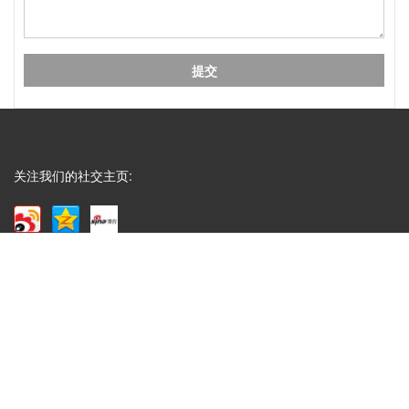
Q
成都包装厂：纸质包装盒定制常见破损问
A
成都包装厂：纸质包装盒定制常见破损问题 提前规
避技巧，纸质包装盒定制最常见的破损问题的是运输
过程中的挤压破损，...
Q
成都包装厂：包装盒印刷工艺怎么选？烫
关注我们的社交主页:
A
成都包装盒定制厂家：包装盒印刷工艺怎么选？烫
金、UV、击凸效果对比，不少商家在选择包装印刷
工艺时，面对烫金、UV、...
Q
成都包装厂：印刷中单色黑和四色黑和区
A
成都包装厂：印刷中单色黑和四色黑和区别和运用，
包装印刷中，单色黑 和四色黑 是两种完全不同的色
彩构成方式，它们在...