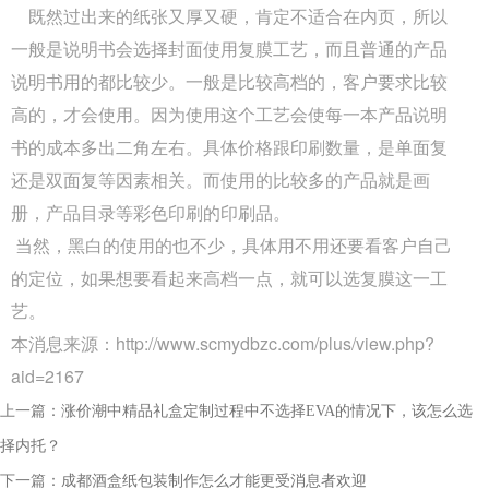
既然过出来的纸张又厚又硬，肯定不适合在内页，所以
过程中的挤压破损，...
一般是说明书会选择封面使用复膜工艺，而且普通的产品
Q
成都包装厂：包装盒印刷工艺怎么选？烫
说明书用的都比较少。一般是比较高档的，客户要求比较
高的，才会使用。因为使用这个工艺会使每一本产品说明
A
成都包装盒定制厂家：包装盒印刷工艺怎么选？烫
书的成本多出二角左右。具体价格跟印刷数量，是单面复
金、UV、击凸效果对比，不少商家在选择包装印刷
还是双面复等因素相关。而使用的比较多的产品就是画
工艺时，面对烫金、UV、...
册，产品目录等彩色印刷的印刷品。
Q
成都包装厂：印刷中单色黑和四色黑和区
当然，黑白的使用的也不少，具体用不用还要看客户自己
的定位，如果想要看起来高档一点，就可以选复膜这一工
A
成都包装厂：印刷中单色黑和四色黑和区别和运用，
艺。
包装印刷中，单色黑 和四色黑 是两种完全不同的色
本消息来源：http://www.scmydbzc.com/plus/view.php?
彩构成方式，它们在...
aid=2167
Q
礼盒制作中常见的黑卡纸印刷能印刷吗？
上一篇：
涨价潮中精品礼盒定制过程中不选择EVA的情况下，该怎么选
择内托？
A
成都包装厂：礼盒制作中常见的黑卡纸印刷能印刷
下一篇：
成都酒盒纸包装制作怎么才能更受消息者欢迎
吗？常见工艺：专色印刷、UV、烫金、压纹、凹