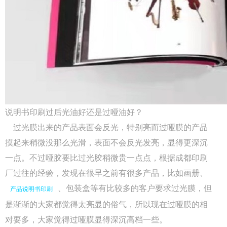
说明书印刷过后光油好还是过哑油好？
Q
成都包装厂：纸质包装盒定制材质厚度选
过光膜出来的产品表面会反光，特别亮而过哑膜的产品
A
成都包装厂：纸质包装盒定制材质厚度选择 承重与
摸起来稍微没那么光滑，表面不会反光发亮，显得更深沉
成本平衡技巧。纸质包装盒定制的厚度选择，核心是
一点。不过哑胶要比过光胶稍微贵一点点，根据成都印刷
匹配产品承重需求。...
厂过往的经验，发现在很早之前有很多产品，比如画册、
Q
、包装盒等有比较多的客户要求过光膜，但
成都包装厂：纸质包装盒定制常见破损问
产品说明书印刷
是渐渐的大家都觉得太亮显的俗气，所以现在过哑膜的相
A
成都包装厂：纸质包装盒定制常见破损问题 提前规
对要多，大家觉得过哑膜显得深沉高档一些。
避技巧，纸质包装盒定制最常见的破损问题的是运输