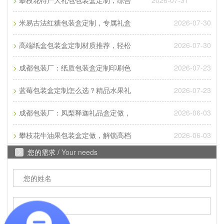
>
2026-07-31
攀枝花特产大礼包包装盒定制，综合
32开三种，根据客户的...
>
2026-07-30
米易古法红糖包装盒定制，专属礼盒
Q
成都包装厂：纸质包装盒定制材质厚度选
>
2026-07-30
高端纸盒包装盒定制材质推荐，轻松
A
成都包装厂：纸质包装盒定制材质厚度选择 承重与
>
2026-07-23
成都包装厂：纸质包装盒定制印刷色
成本平衡技巧。纸质包装盒定制的厚度选择，核心是
匹配产品承重需求。...
>
2026-07-23
蓝莓包装盒定制怎么选？精品水果礼
Q
成都包装厂：纸质包装盒定制常见破损问
>
2026-06-03
成都包装厂：凤梨释迦礼品盒定做，
A
成都包装厂：纸质包装盒定制常见破损问题 提前规
>
2026-06-03
攀枝花牛油果包装盒定做，解锁高档
避技巧，纸质包装盒定制最常见的破损问题的是运输
您的需求 /
Your needs
过程中的挤压破损，...
Q
成都包装厂：包装盒印刷工艺怎么选？烫
A
成都包装盒定制厂家：包装盒印刷工艺怎么选？烫
金、UV、击凸效果对比，不少商家在选择包装印刷