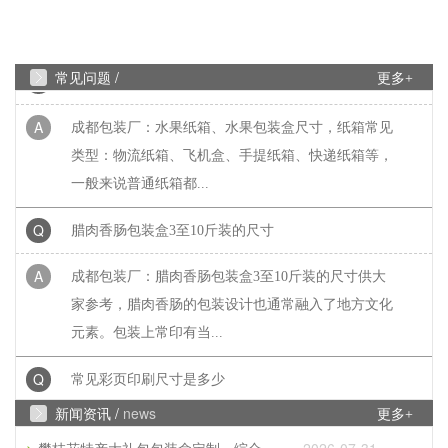
凸....... 广泛适用于：保健...
Q
水果纸箱、水果包装盒常见尺寸
常见问题 /
更多+
A
成都包装厂：水果纸箱、水果包装盒尺寸，纸箱常见
类型：物流纸箱、飞机盒、手提纸箱、快递纸箱等，
一般来说普通纸箱都...
Q
腊肉香肠包装盒3至10斤装的尺寸
A
成都包装厂：腊肉香肠包装盒3至10斤装的尺寸供大
家参考，腊肉香肠的包装设计也通常融入了地方文化
元素。包装上常印有当...
Q
常见彩页印刷尺寸是多少
A
新闻资讯 /
news
成都印刷厂家：常见彩页印刷尺寸是多少？常见彩页
更多+
印刷尺寸是多大?那常见彩页印刷尺寸是16开、8开、