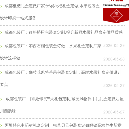
2026-06-03
2058018608@q
>
成都枇杷礼盒定做厂家:米易枇杷礼盒定做,水果包装盒
设计印刷一站式服务
2026-05-29
>
成都包装厂：红格脐橙包装盒定制,提升新鲜水果礼品盒定做品质感
2026-05-29
>
成都包装厂：攀西石榴包装盒订做，水果礼盒定制厂家
设计这样做
2026-05-28
>
成都包装厂：攀枝花凯特芒果包装盒定制，高端水果礼盒定做设计
要点
2026-05-27
>
成都包装厂：阿坝州特产大礼包定制,藏羌风物伴手礼礼盒定做尽显
川西韵味
2026-05-27
>
阿坝特色中药材礼盒定制，虫草贝母包装盒定做解锁高端养生新意