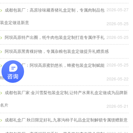
成都包装厂：纸质包装盒定制材质厚度选
Q
2026-05-27
>
成都包装厂：高原珍味藏香猪礼盒定制，专属肉制品包
成都包装厂：纸质包装盒定制材质厚度选择 承重与
A
成本平衡技巧。纸质包装盒定制的厚度选择，核心是
装盒定做送新意
2026-05-25
匹配产品承重需求。...
>
2026-05-25
成都包装厂：纸质包装盒定制常见破损问
阿坝高原特产出圈，牦牛肉包装盒定制打造专属伴手礼
Q
>
成都包装厂：纸质包装盒定制常见破损问题 提前规
阿坝高原黑青稞好物，专属杂粮包装盒定做提升礼赠质感
A
避技巧，纸质包装盒定制最常见的破损问题的是运输
过程中的挤压破损，...
2026-05-25
>
成都包装厂：阿坝高原蜜韵悠长，蜂蜜包装盒定制赋能
成都包装厂：包装盒印刷工艺怎么选？烫
Q
特产礼赠
2026-05-22
成都包装盒定制厂家：包装盒印刷工艺怎么选？烫
A
金、UV、击凸效果对比，不少商家在选择包装印刷
>
成都包装厂家:金川雪梨包装盒定制,让特产水果礼盒定做成为品牌新
工艺时，面对烫金、UV、...
名片
2026-05-21
成都包装厂：印刷中单色黑和四色黑和区
Q
>
成都礼盒厂:秋日限定好礼,九寨沟柿子礼品盒定制解锁专属馈赠新意
成都包装厂：印刷中单色黑和四色黑和区别和运用，
A
包装印刷中，单色黑 和四色黑 是两种完全不同的色
彩构成方式，它们在...