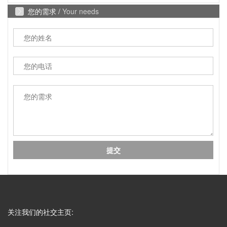
成都包装厂：印刷中单色黑和四色黑和区别和运用，
A
您的需求 /
Your needs
包装印刷中，单色黑 和四色黑 是两种完全不同的色
彩构成方式，它们在...
礼盒制作中常见的黑卡纸印刷能印刷吗？
Q
成都包装厂：礼盒制作中常见的黑卡纸印刷能印刷
A
吗？常见工艺：专色印刷、UV、烫金、压纹、凹
凸....... 广泛适用于：保健...
水果纸箱、水果包装盒常见尺寸
Q
成都包装厂：水果纸箱、水果包装盒尺寸，纸箱常见
A
类型：物流纸箱、飞机盒、手提纸箱、快递纸箱等，
一般来说普通纸箱都...
腊肉香肠包装盒3至10斤装的尺寸
Q
成都包装厂：腊肉香肠包装盒3至10斤装的尺寸供大
A
家参考，腊肉香肠的包装设计也通常融入了地方文化
元素。包装上常印有当...
关注我们的社交主页:
常见彩页印刷尺寸是多少