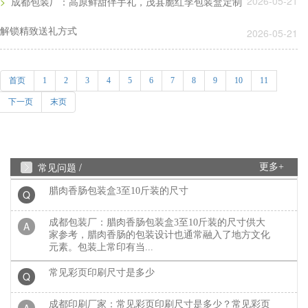
2026-05-21
>
成都包装厂：高原鲜甜伴手礼，茂县脆红李包装盒定制
礼盒制作中常见的黑卡纸印刷能印刷吗？
Q
解锁精致送礼方式
2026-05-21
成都包装厂：礼盒制作中常见的黑卡纸印刷能印刷
A
吗？常见工艺：专色印刷、UV、烫金、压纹、凹
凸....... 广泛适用于：保健...
首页
1
2
3
4
5
6
7
8
9
10
11
下一页
末页
水果纸箱、水果包装盒常见尺寸
Q
成都包装厂：水果纸箱、水果包装盒尺寸，纸箱常见
A
类型：物流纸箱、飞机盒、手提纸箱、快递纸箱等，
一般来说普通纸箱都...
常见问题 /
更多+
腊肉香肠包装盒3至10斤装的尺寸
Q
成都包装厂：腊肉香肠包装盒3至10斤装的尺寸供大
A
家参考，腊肉香肠的包装设计也通常融入了地方文化
元素。包装上常印有当...
常见彩页印刷尺寸是多少
Q
成都印刷厂家：常见彩页印刷尺寸是多少？常见彩页
A