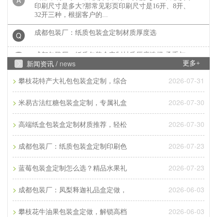
印刷尺寸是多大?那常见彩页印刷尺寸是16开、8开、
32开三种，根据客户的...
成都包装厂：纸质包装盒定制材质厚度选
Q
成都包装厂：纸质包装盒定制材质厚度选择 承重与
A
成本平衡技巧。纸质包装盒定制的厚度选择，核心是
新闻资讯 /
news
更多+
匹配产品承重需求。...
>
2026-07-31
攀枝花特产大礼包包装盒定制，综合
成都包装厂：纸质包装盒定制常见破损问
Q
>
2026-07-30
米易古法红糖包装盒定制，专属礼盒
成都包装厂：纸质包装盒定制常见破损问题 提前规
A
避技巧，纸质包装盒定制最常见的破损问题的是运输
>
2026-07-30
高端纸盒包装盒定制材质推荐，轻松
过程中的挤压破损，...
>
2026-07-23
成都包装厂：包装盒印刷工艺怎么选？烫
Q
成都包装厂：纸质包装盒定制印刷色
>
2026-07-23
成都包装盒定制厂家：包装盒印刷工艺怎么选？烫
蓝莓包装盒定制怎么选？精品水果礼
A
金、UV、击凸效果对比，不少商家在选择包装印刷
工艺时，面对烫金、UV、...
>
2026-06-03
成都包装厂：凤梨释迦礼品盒定做，
成都包装厂：印刷中单色黑和四色黑和区
Q
>
2026-06-03
攀枝花牛油果包装盒定做，解锁高档