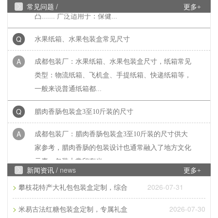
常见问题 /
更多+
凸....... 广泛适用于：保健...
Q
水果纸箱、水果包装盒常见尺寸
A
成都包装厂：水果纸箱、水果包装盒尺寸，纸箱常见
类型：物流纸箱、飞机盒、手提纸箱、快递纸箱等，
一般来说普通纸箱都...
Q
腊肉香肠包装盒3至10斤装的尺寸
A
成都包装厂：腊肉香肠包装盒3至10斤装的尺寸供大
家参考，腊肉香肠的包装设计也通常融入了地方文化
元素。包装上常印有当...
新闻资讯 /
news
更多+
Q
常见彩页印刷尺寸是多少
>
2026-07-31
攀枝花特产大礼包包装盒定制，综合
A
成都印刷厂家：常见彩页印刷尺寸是多少？常见彩页
>
2026-07-30
米易古法红糖包装盒定制，专属礼盒
印刷尺寸是多大?那常见彩页印刷尺寸是16开、8开、