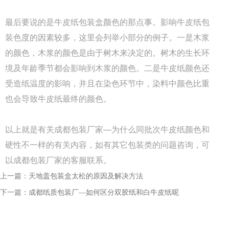
过程中的挤压破损，...
最后要说的是牛皮纸包装盒颜色的那点事。影响牛皮纸包
Q
装色度的因素较多，这里会列举小部分的例子。一是木浆
成都包装厂：包装盒印刷工艺怎么选？烫
的颜色，木浆的颜色是由于树木来决定的。树木的生长环
A
成都包装盒定制厂家：包装盒印刷工艺怎么选？烫
境及年龄季节都会影响到木浆的颜色。二是牛皮纸颜色还
金、UV、击凸效果对比，不少商家在选择包装印刷
受造纸温度的影响，并且在染色环节中，染料中颜色比重
工艺时，面对烫金、UV、...
也会导致牛皮纸最终的颜色。
Q
成都包装厂：印刷中单色黑和四色黑和区
以上就是有关成都包装厂家—为什么同批次牛皮纸颜色和
A
成都包装厂：印刷中单色黑和四色黑和区别和运用，
硬性不一样的有关内容，如有其它包装类的问题咨询，可
包装印刷中，单色黑 和四色黑 是两种完全不同的色
以成都包装厂家的客服联系。
彩构成方式，它们在...
上一篇：
天地盖包装盒太松的原因及解决方法
Q
礼盒制作中常见的黑卡纸印刷能印刷吗？
下一篇：
成都纸质包装厂—如何区分双胶纸和白牛皮纸呢
A
成都包装厂：礼盒制作中常见的黑卡纸印刷能印刷
吗？常见工艺：专色印刷、UV、烫金、压纹、凹