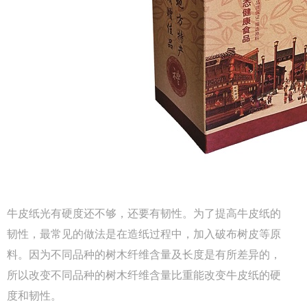
Q
成都包装厂：纸质包装盒定制材质厚度选
A
成都包装厂：纸质包装盒定制材质厚度选择 承重与
成本平衡技巧。纸质包装盒定制的厚度选择，核心是
牛皮纸光有硬度还不够，还要有韧性。为了提高牛皮纸的
匹配产品承重需求。...
韧性，最常见的做法是在造纸过程中，加入破布树皮等原
Q
料。因为不同品种的树木纤维含量及长度是有所差异的，
成都包装厂：纸质包装盒定制常见破损问
所以改变不同品种的树木纤维含量比重能改变牛皮纸的硬
A
成都包装厂：纸质包装盒定制常见破损问题 提前规
度和韧性。
避技巧，纸质包装盒定制最常见的破损问题的是运输