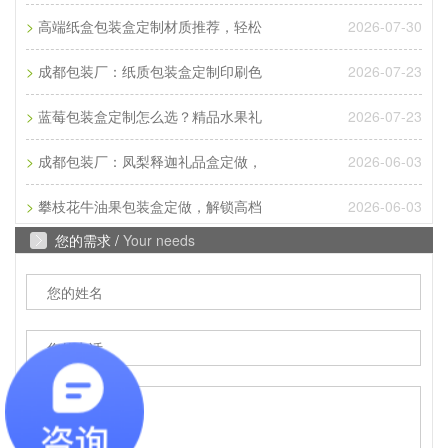
32开三种，根据客户的...
>
2026-07-30
高端纸盒包装盒定制材质推荐，轻松
Q
成都包装厂：纸质包装盒定制材质厚度选
>
2026-07-23
成都包装厂：纸质包装盒定制印刷色
A
>
成都包装厂：纸质包装盒定制材质厚度选择 承重与
2026-07-23
蓝莓包装盒定制怎么选？精品水果礼
成本平衡技巧。纸质包装盒定制的厚度选择，核心是
>
2026-06-03
成都包装厂：凤梨释迦礼品盒定做，
匹配产品承重需求。...
>
2026-06-03
攀枝花牛油果包装盒定做，解锁高档
Q
成都包装厂：纸质包装盒定制常见破损问
您的需求 /
Your needs
A
成都包装厂：纸质包装盒定制常见破损问题 提前规
避技巧，纸质包装盒定制最常见的破损问题的是运输
过程中的挤压破损，...
Q
成都包装厂：包装盒印刷工艺怎么选？烫
A
成都包装盒定制厂家：包装盒印刷工艺怎么选？烫
金、UV、击凸效果对比，不少商家在选择包装印刷