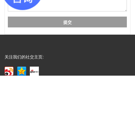
工艺时，面对烫金、UV、...
Q
成都包装厂：印刷中单色黑和四色黑和区
A
成都包装厂：印刷中单色黑和四色黑和区别和运用，
包装印刷中，单色黑 和四色黑 是两种完全不同的色
彩构成方式，它们在...
关注我们的社交主页:
Q
礼盒制作中常见的黑卡纸印刷能印刷吗？
A
成都包装厂：礼盒制作中常见的黑卡纸印刷能印刷
吗？常见工艺：专色印刷、UV、烫金、压纹、凹
凸....... 广泛适用于：保健...
Q
水果纸箱、水果包装盒常见尺寸
A
成都包装厂：水果纸箱、水果包装盒尺寸，纸箱常见
类型：物流纸箱、飞机盒、手提纸箱、快递纸箱等，