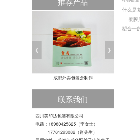
推荐产品
什么是
覆膜属
塑合一
成都外卖包装盒制作
联系我们
四川美印达包装有限公司
电话：18980425625（李女士）
17761293082（肖先生）
展厅地址：成都市成华区羊子山路鑫禾