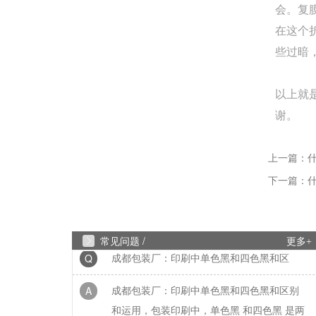
会。复
Q
成都包装厂：纸质包装盒定制常见破损问
在这个
些过暗
A
成都包装厂：纸质包装盒定制常见破损问题
提前规避技巧，纸质包装盒定制最常见的破
以上就
损问题的是运输过程中的挤压破损，...
谢。
Q
成都包装厂：包装盒印刷工艺怎么选？烫
上一篇：
A
成都包装盒定制厂家：包装盒印刷工艺怎么
下一篇：
选？烫金、UV、击凸效果对比，不少商家在
选择包装印刷工艺时，面对烫金、UV、...
Q
成都包装厂：印刷中单色黑和四色黑和区
常见问题 /
更多+
A
成都包装厂：印刷中单色黑和四色黑和区别
和运用，包装印刷中，单色黑 和四色黑 是两
种完全不同的色彩构成方式，它们在...