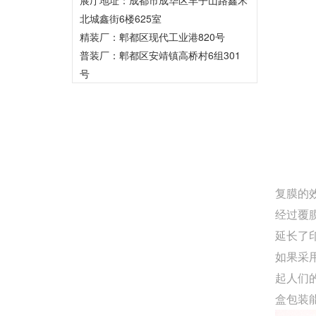
北城鑫街6楼625室
精装厂：郫都区现代工业港820号
普装厂：郫都区安靖镇高桥村6组301
号
复膜的
经过覆
延长了
如果采
起人们
盒包装