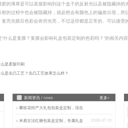
膜胶的薄厚是可以直接影响到这个盒子的反射光以及被隐藏掉的
折射的过程中也会被隐藏掉，就必然会有颜色上的偏差出现，所
，复亮光膜后色彩会有些光亮，不过这些都是正常的、可以接受
是“什么是复膜？复膜会影响礼盒包装定制的色彩吗？”的相关内
什么是柔版印刷
什么是击凸工艺？击凸工艺效果怎么样？
新闻资讯 /
news
更多+
>
攀枝花特产大礼包包装盒定制，综合
2026-07-31
>
米易古法红糖包装盒定制，专属礼盒