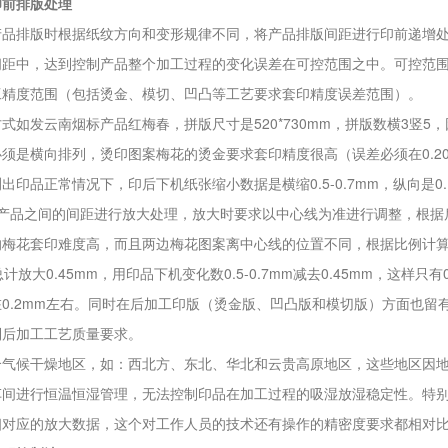
印前排版处理
产品排版时根据纸纹方向和变形规律不同，将产品排版间距进行印前递增
间距中，达到控制产品整个加工过程的变化误差在可控范围之中。可控范
工精度范围（包括烫金、模切、凹凸等工艺要求套印精度误差范围）。
式如发云南烟标产品红梅春，拼版尺寸是520*730mm，拼版数横3竖5
须是横向排列，烫印图案梅花的烫金要求套印精度很高（误差必须在0.2
出印品正常情况下，印后下机纸张缩小数据是横缩0.5-0.7mm，纵向是0.
个产品之间的间距进行放大处理，放大时要求以中心线为准进行调整，根据
梅花套印难度高，而且两边梅花图案离中心线的位置不同，根据比例计算就
。总计放大0.45mm，用印品下机变化数0.5-0.7mm减去0.45mm，这
0.2mm左右。同时在后加工印版（烫金版、凹凸版和模切版）方面也留有
到后加工工艺质量要求。
合气候干燥地区，如：西北方、东北、华北和云贵高原地区，这些地区因
车间进行恒温恒湿管理，无法控制印品在加工过程的吸湿放湿稳定性。特
相对应的放大数据，这个对工作人员的技术还有操作的精密度要求都相对