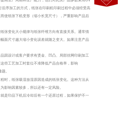
行后序加工的方式，纸张在印刷机印刷过程中必须经受高
从而使纸张下机变形（缩小长宽尺寸），严重影响产品后
程纸张变化大小规律与纸张纤维方向有直接关系。通常情
张幅面尺寸越大缩小变化误差就随之变大。如果注意产品
产品因设计或客户要求有烫金、凹凸、局部丝网印刷加工
致这些工艺加工时套位不准降低产品合格率，影响
难题。
过程时，纸张吸湿放湿原因造成的纸张变化。这种方法从
人为影响因素较多，所以还有一定风险。
者就是印品下机后冷却后有一个还原过程，如果保护不一