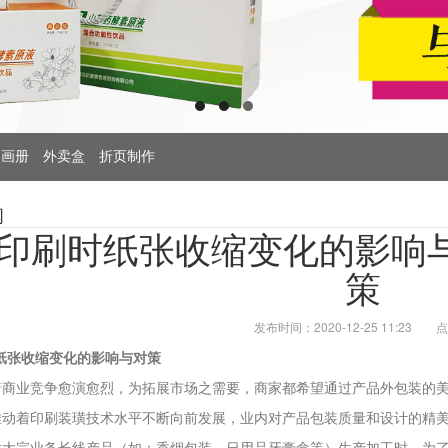
画册
外卖盒
折页制作
闻
V印刷时纸张收缩变化的影响
策
发布时间：2020-12-25 11:23
点
纸张收缩变化的影响与对策
着商业竞争愈演愈烈，为拓展市场之需要，商家都希望通过产品外包装的
推动着印刷装璜技术水平不断向前发展，业内对产品包装质量和设计的精
对大宗业务长线产品（如：香烟包装、日用品牙膏盒等）生产加工时，为了