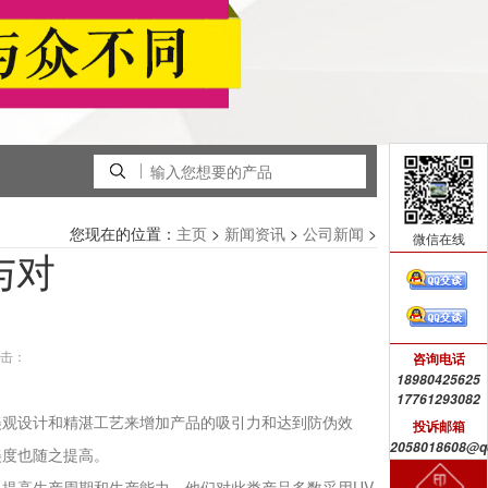
您现在的位置：
>
>
>
主页
新闻资讯
公司新闻
微信在线
与对
击：
咨询电话
18980425625
17761293082
美观设计和精湛工艺来增加产品的吸引力和达到防伪效
投诉邮箱
2058018608@q
美度也随之提高。
提高生产周期和生产能力，他们对此类产品多数采用UV