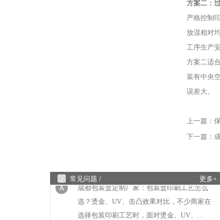
方案二：
Q
成都包装厂：纸质包装盒定制材质厚度选
严格控制
放湿相对
A
成都包装厂：纸质包装盒定制材质厚度选择
工序生产
承重与成本平衡技巧。纸质包装盒定制的厚
度选择，核心是匹配产品承重需求。...
方案二适
装有中央
Q
成都包装厂：纸质包装盒定制常见破损问
误差大。
A
成都包装厂：纸质包装盒定制常见破损问题
上一篇：
提前规避技巧，纸质包装盒定制最常见的破
损问题的是运输过程中的挤压破损，...
下一篇：
成
Q
成都包装厂：包装盒印刷工艺怎么选？烫
常见问题 /
A
成都包装盒定制厂家：包装盒印刷工艺怎么
更多+
选？烫金、UV、击凸效果对比，不少商家在
选择包装印刷工艺时，面对烫金、UV、...