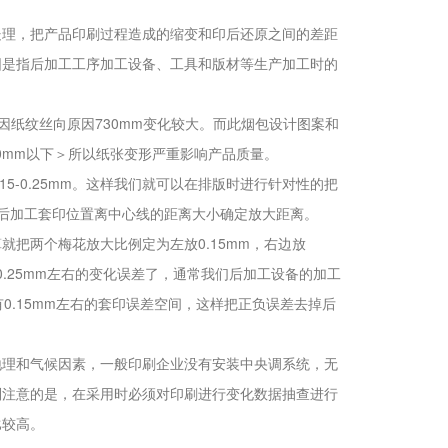
处理，把产品印刷过程造成的缩变和印后还原之间的差距
围是指后加工工序加工设备、工具和版材等生产加工时的
，因纸纹丝向原因730mm变化较大。而此烟包设计图案和
0mm以下＞所以纸张变形严重影响产品质量。
15-0.25mm。这样我们就可以在排版时进行针对性的把
后加工套印位置离中心线的距离大小确定放大距离。
把两个梅花放大比例定为左放0.15mm，右边放
样只有0.25mm左右的变化误差了，通常我们后加工设备的加工
0.15mm左右的套印误差空间，这样把正负误差去掉后
地理和气候因素，一般印刷企业没有安装中央调系统，无
别注意的是，在采用时必须对印刷进行变化数据抽查进行
比较高。