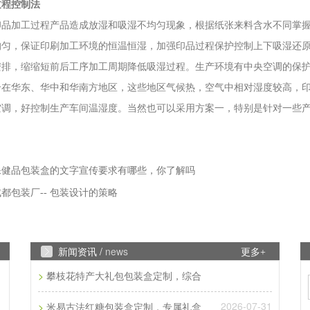
过程控制法
印品加工过程产品造成放湿和吸湿不均匀现象，根据纸张来料含水不同掌
均匀，保证印刷加工环境的恒温恒湿，加强印品过程保护控制上下吸湿还
安排，缩缩短前后工序加工周期降低吸湿过程。生产环境有中央空调的保
合在华东、华中和华南方地区，这些地区气候热，空气中相对湿度较高，
空调，好控制生产车间温湿度。当然也可以采用方案一，特别是针对一些
保健品包装盒的文字宣传要求有哪些，你了解吗
都包装厂-- 包装设计的策略
新闻资讯 /
news
更多+
>
攀枝花特产大礼包包装盒定制，综合
2026-07-31
>
米易古法红糖包装盒定制，专属礼盒