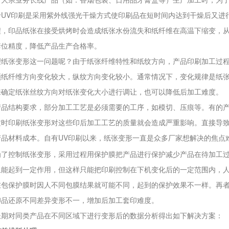
于UV印刷是采用紫外线强光干燥方式使印刷品在短时间内达到干燥后又进
程，印品纸张在接受烘烤时会造成纸张水份流失和纸纤维在高温下缩变，
套位精度，降低产品生产合格率。
理纸张变形这一问题呢？由于纸张纤维特性和纸纹方向，产品印刷加工过
顺纸纤维方向变化较大，纵纹方向变化较小。通常情况下，变化规律是纸
来确定纸张丝纹方向对纸张变化大小进行调让，也可以降低后加工难度。
产品结构要求，部分加工工艺是必须需要的工序，如模切、压痕等。有的
这时印刷纸张变形对这些印后加工工艺的质量就会造成严重影响。直接导
产品材料成本。自有UV印刷以来，纸张变形一直是众多厂家想解决的焦点
为了控制纸张变形，采用过程用保护膜把产品进行保护减少产品在待加工
上能起到一定作用，但这样只能把印刷控制在下机变化后的一定范围内，
在包保护膜时因人不同包膜结果就可能不同，起到的保护效果不一样。再
印品还原不同差异变形不一，增加后加工套印难度。
长期对同类产品在不同区域下进行变形后的数据分析得出如下解决方案：