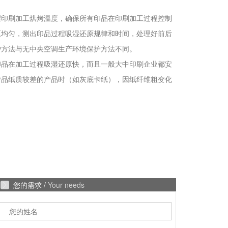
握印刷加工烘烤温度，确保所有印品在印刷加工过程控制
原均匀，测出印品过程吸湿还原规律和时间，处理好前后
护方法与无中央空调生产环境保护方法不同。
印品在加工过程吸湿还原快，而且一般大中印刷企业都安
产品纸质较差的产品时（如灰底卡纸），因纸纤维粗变化
您的需求 /
Your needs