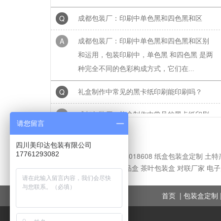
Q
成都包装厂：印刷中单色黑和四色黑和区
A
成都包装厂：印刷中单色黑和四色黑和区别
和运用，包装印刷中，单色黑 和四色黑 是两
种完全不同的色彩构成方式，它们在...
Q
礼盒制作中常见的黑卡纸印刷能印刷吗？
A
成都包装厂：礼盒制作中常见的黑卡纸印刷
能印刷吗？常见工艺：专色印刷、UV、烫
请您留言
金、压纹、凹凸....... 广泛适用于：保健...
四川美印达包装有限公司
17761293082
友链交换QQ：2058018608
Q
水果纸箱、水果包装盒常见尺寸
纸盒包装盒定制
土特
健品包装盒
水果礼品盒
茶叶包装盒
对联厂家
电子
A
成都包装厂：水果纸箱、水果包装盒尺寸，
纸箱常见类型：物流纸箱、飞机盒、手提纸
|
首页
包装盒定制
箱、快递纸箱等，一般来说普通纸箱都...