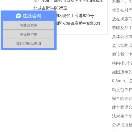
方案一、
北城鑫街6楼625室
就是在对
精装厂：郫都区现代工业港820号
在线咨询
放在拼版
普装厂：郫都区安靖镇高桥村6组301
包装盒咨询
套印及加
号
手提袋咨询
具体处理方
其他印刷品咨询
盒形结构必
假设我们测
横向排3
如图所示的
0.3mm
精度范围在
完全能达
此方案适
法对生产
分析找出