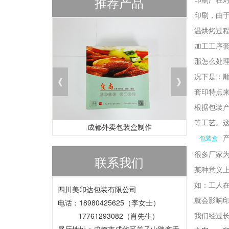
推荐产品
印刷，由
温烘烤过
加工工序
那怎么处
况下是：
套印特点
根据包装
等工艺。
成都外卖包装盒制作
包装盒
很多厂家
联系我们
某种意义
如：工人
四川美印达包装有限公司
就会影响
电话：18980425625（李女士）
我们经过
17761293082（肖先生）
展厅地址：成都市成华区羊子山路鑫禾