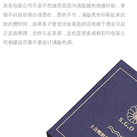
其实包装公司不是不想做而是因为满版颜色很难印刷，掌
握不好很容易出现墨杠，墨色不匀，满版黑色印刷起来比
较的费时间，如果客户要货比较着急的话很难干透会引起
正反面磨蹭，划伤引起美观，这也是很多成都彩印包装公
司都建议尽量不要设计满版色调。