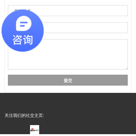
避技巧，纸质包装盒定制最常见的破损问题的是运输
过程中的挤压破损，...
Q
成都包装厂：包装盒印刷工艺怎么选？烫
A
成都包装盒定制厂家：包装盒印刷工艺怎么选？烫
金、UV、击凸效果对比，不少商家在选择包装印刷
工艺时，面对烫金、UV、...
Q
成都包装厂：印刷中单色黑和四色黑和区
A
成都包装厂：印刷中单色黑和四色黑和区别和运用，
包装印刷中，单色黑 和四色黑 是两种完全不同的色
彩构成方式，它们在...
关注我们的社交主页:
Q
礼盒制作中常见的黑卡纸印刷能印刷吗？
A
成都包装厂：礼盒制作中常见的黑卡纸印刷能印刷