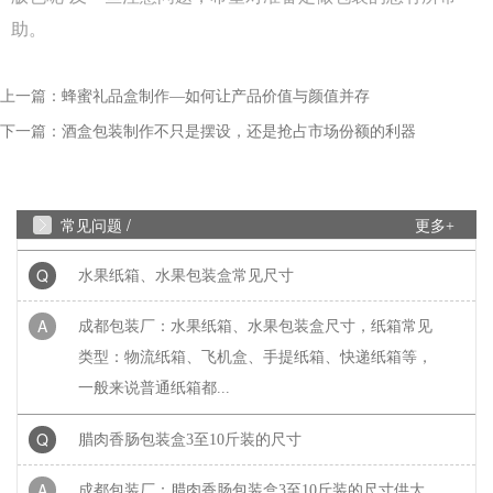
包装印刷中，单色黑 和四色黑 是两种完全不同的色
助。
彩构成方式，它们在...
上一篇：
Q
蜂蜜礼品盒制作—如何让产品价值与颜值并存
礼盒制作中常见的黑卡纸印刷能印刷吗？
下一篇：
酒盒包装制作不只是摆设，还是抢占市场份额的利器
A
成都包装厂：礼盒制作中常见的黑卡纸印刷能印刷
吗？常见工艺：专色印刷、UV、烫金、压纹、凹
凸....... 广泛适用于：保健...
常见问题 /
更多+
Q
水果纸箱、水果包装盒常见尺寸
A
成都包装厂：水果纸箱、水果包装盒尺寸，纸箱常见
类型：物流纸箱、飞机盒、手提纸箱、快递纸箱等，
一般来说普通纸箱都...
Q
腊肉香肠包装盒3至10斤装的尺寸
A
成都包装厂：腊肉香肠包装盒3至10斤装的尺寸供大