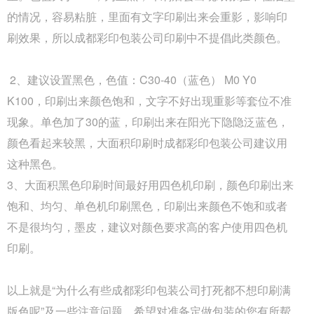
成本平衡技巧。纸质包装盒定制的厚度选择，核心是
的情况，容易粘脏，里面有文字印刷出来会重影，影响印
匹配产品承重需求。...
刷效果，所以成都彩印包装公司印刷中不提倡此类颜色。
Q
成都包装厂：纸质包装盒定制常见破损问
2、建议设置黑色，色值：C30-40（蓝色） M0 Y0
A
成都包装厂：纸质包装盒定制常见破损问题 提前规
K100，印刷出来颜色饱和，文字不好出现重影等套位不准
避技巧，纸质包装盒定制最常见的破损问题的是运输
现象。单色加了30的蓝，印刷出来在阳光下隐隐泛蓝色，
过程中的挤压破损，...
颜色看起来较黑，大面积印刷时成都彩印包装公司建议用
这种黑色。
Q
成都包装厂：包装盒印刷工艺怎么选？烫
3、大面积黑色印刷时间最好用四色机印刷，颜色印刷出来
A
成都包装盒定制厂家：包装盒印刷工艺怎么选？烫
饱和、均匀、单色机印刷黑色，印刷出来颜色不饱和或者
金、UV、击凸效果对比，不少商家在选择包装印刷
不是很均匀，墨皮，建议对颜色要求高的客户使用四色机
工艺时，面对烫金、UV、...
印刷。
Q
成都包装厂：印刷中单色黑和四色黑和区
以上就是“为什么有些成都彩印包装公司打死都不想印刷满
A
成都包装厂：印刷中单色黑和四色黑和区别和运用，
版色呢”及一些注意问题，希望对准备定做包装的您有所帮