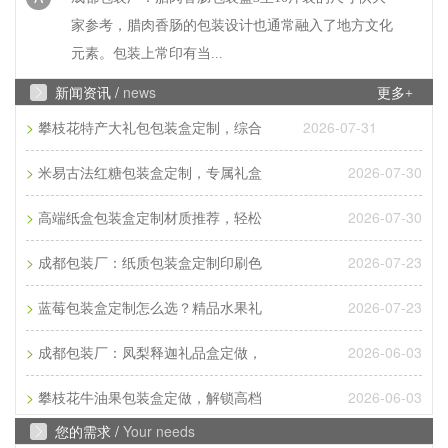
家参考，腊肉香肠的包装设计也通常融入了地方文化
元素。包装上常印有当...
Q
常见彩页印刷尺寸是多少
新闻资讯 /
news
更多+
>
2026-07-31
攀枝花特产大礼包包装盒定制，综合
A
成都印刷厂家：常见彩页印刷尺寸是多少？常见彩页
印刷尺寸是多大?那常见彩页印刷尺寸是16开、8开、
>
2026-07-30
米易古法红糖包装盒定制，专属礼盒
32开三种，根据客户的...
>
2026-07-30
高端纸盒包装盒定制材质推荐，轻松
Q
成都包装厂：纸质包装盒定制材质厚度选
>
2026-07-23
成都包装厂：纸质包装盒定制印刷色
A
成都包装厂：纸质包装盒定制材质厚度选择 承重与
>
2026-07-23
蓝莓包装盒定制怎么选？精品水果礼
成本平衡技巧。纸质包装盒定制的厚度选择，核心是
匹配产品承重需求。...
>
2026-06-03
成都包装厂：凤梨释迦礼品盒定做，
Q
成都包装厂：纸质包装盒定制常见破损问
>
2026-06-03
攀枝花牛油果包装盒定做，解锁高档
A
您的需求 /
Your needs
成都包装厂：纸质包装盒定制常见破损问题 提前规