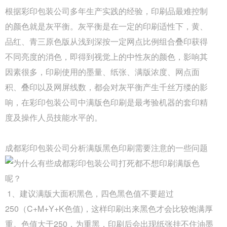
根据彩印包装公司多年生产实践的经验，印刷品最难控制
的颜色就是灰平衡。灰平衡是在一定的印刷适性下，黄、
品红、青三原色版从浅到深按一定网点比例组合叠印获得
不同亮度的消色，即得到视觉上的中性灰的颜色，影响其
因素很多，印刷使用的墨量、纸张、满版浓度、网点面
积、叠印以及网屏线数，都会对灰平衡产生千丝万缕的影
响，在彩印包装公司中满版色印刷是最考验机器的套印精
度及操作人员技能水平的。
成都彩印包装公司分析满版黑色印刷需要注意的一些问题
1、建议满版大面积黑色，四色黑色值不要超过
Q
成都包装厂：纸质包装盒定制材质厚度选
250（C+M+Y+K色值)，这样印刷出来黑色才会比较饱满厚
A
成都包装厂：纸质包装盒定制材质厚度选择 承重与
重。色值大于250，为重黑，印刷后会出现纸张挂不住油墨