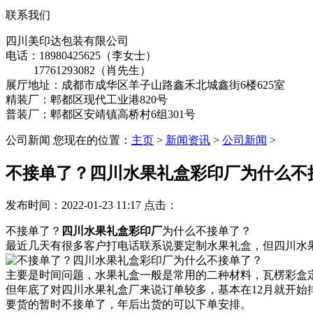
联系我们
四川美印达包装有限公司
电话：18980425625（李女士）
17761293082（肖先生）
展厅地址：成都市成华区羊子山路鑫禾北城鑫街6楼625室
精装厂：郫都区现代工业港820号
普装厂：郫都区安靖镇高桥村6组301号
公司新闻
您现在的位置：
主页
>
新闻资讯
>
公司新闻
>
不接单了？四川水果礼盒彩印厂为什么不
发布时间：2022-01-23 11:17
点击：
不接单了？
四川水果礼盒彩印厂
为什么不接单了？
最近几天有很多客户打电话联系说要定制水果礼盒，但四川水
主要是时间问题，水果礼盒一般是常用的二种材料，瓦楞彩盒
但年底了对四川水果礼盒厂来说订单较多，基本在12月就开始
要货的暂时不接单了，年后出货的可以下单安排。