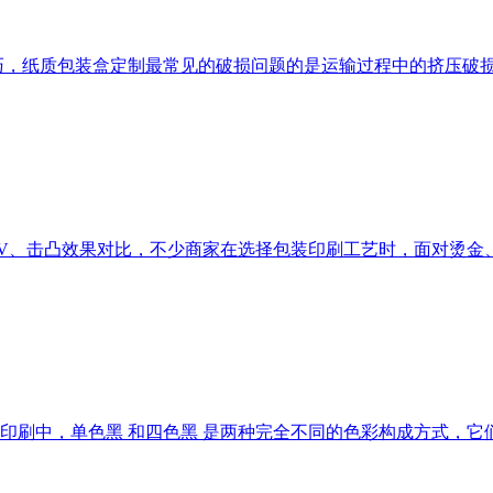
，纸质包装盒定制最常见的破损问题的是运输过程中的挤压破损，
、击凸效果对比，不少商家在选择包装印刷工艺时，面对烫金、UV
刷中，单色黑 和四色黑 是两种完全不同的色彩构成方式，它们在