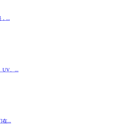
...
、...
...