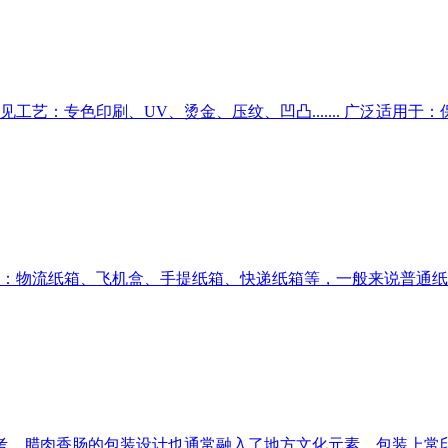
：专色印刷、UV、烫金、压纹、凹凸....... 广泛适用于：保健
物流纸箱、飞机盒、手提纸箱、快递纸箱等，一般来说普通纸箱都
考，腊肉香肠的包装设计也通常融入了地方文化元素。包装上常印有