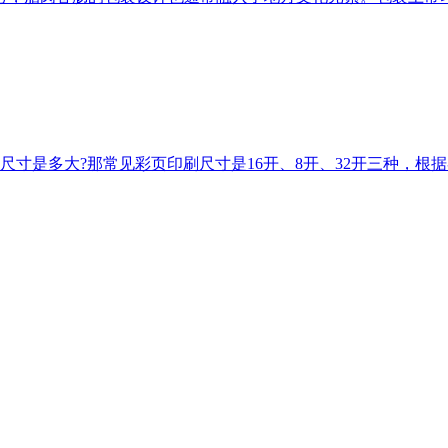
是多大?那常见彩页印刷尺寸是16开、8开、32开三种，根据客