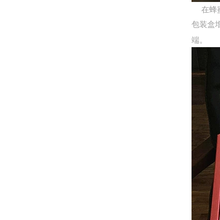
在蜂蜜
包装盒
端。