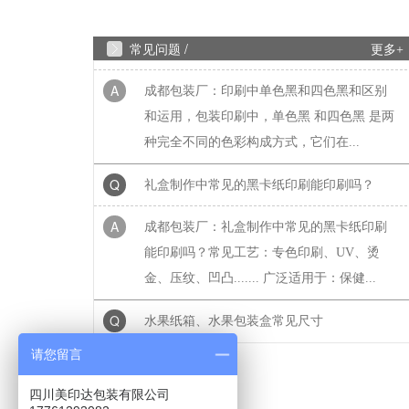
Q
成都包装厂：印刷中单色黑和四色黑和区
常见问题 /
更多+
A
成都包装厂：印刷中单色黑和四色黑和区别
和运用，包装印刷中，单色黑 和四色黑 是两
种完全不同的色彩构成方式，它们在...
Q
礼盒制作中常见的黑卡纸印刷能印刷吗？
A
成都包装厂：礼盒制作中常见的黑卡纸印刷
能印刷吗？常见工艺：专色印刷、UV、烫
金、压纹、凹凸....... 广泛适用于：保健...
Q
水果纸箱、水果包装盒常见尺寸
A
成都包装厂：水果纸箱、水果包装盒尺寸，
请您留言
纸箱常见类型：物流纸箱、飞机盒、手提纸
箱、快递纸箱等，一般来说普通纸箱都...
四川美印达包装有限公司