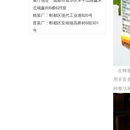
北城鑫街6楼625室
精装厂：郫都区现代工业港820号
普装厂：郫都区安靖镇高桥村6组301
号
在蜂蜜
用丰富
种整洁