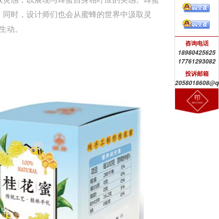
。同时，设计师们也会从蜜蜂的世界中汲取灵
生动。
咨询电话
18980425625
17761293082
投诉邮箱
2058018608@q