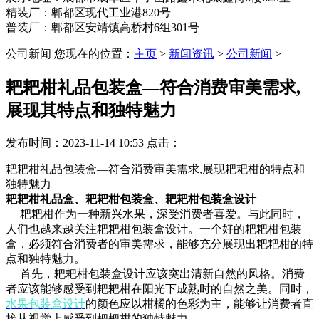
精装厂：郫都区现代工业港820号
普装厂：郫都区安靖镇高桥村6组301号
公司新闻
您现在的位置：
主页
>
新闻资讯
>
公司新闻
>
耙耙柑礼品包装盒—符合消费审美需求,
展现其特点和独特魅力
发布时间：2023-11-14 10:53
点击：
耙耙柑礼品包装盒—符合消费审美需求,展现耙耙柑的特点和
独特魅力
耙耙柑礼品盒、耙耙柑包装盒、耙耙柑包装盒设计
耙耙柑作为一种新兴水果，深受消费者喜爱。与此同时，
人们也越来越关注耙耙柑包装盒设计。一个好的耙耙柑包装
盒，必须符合消费者的审美需求，能够充分展现出耙耙柑的特
点和独特魅力。
首先，耙耙柑包装盒设计应该突出清新自然的风格。消费
者应该能够感受到耙耙柑在阳光下成熟时的自然之美。同时，
水果包装盒设计
的颜色应以柑橘的色彩为主，能够让消费者直
接从视觉上感受到耙耙柑的独特魅力。