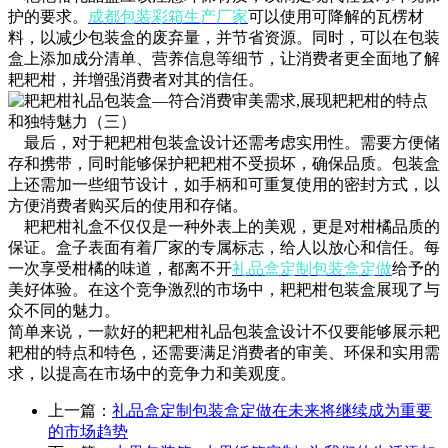
护的要求。
成都包装彩箱生产厂家
可以使用可降解的瓦楞材
料，以减少包装盒的废弃量，并节省资源。同时，可以在包装
盒上添加成分清单、营养信息等细节，让消费者更全面地了解
耙耙柑，并增强消费者对其的信任。
最后，对于耙耙柑包装盒设计还需考虑实用性。需要方便储
存和携带，同时能够保护耙耙柑不受损坏，确保品质。包装盒
上还需加一些细节设计，如手柄和可重复使用的密封方式，以
方便消费者购买后的使用和存储。
耙耙柑礼盒不仅仅是一种外表上的美观，更是对柑橘品质的
保证。盒子表面有着厂家的专属标志，给人以放心和信任。每
一次享受柑橘的味道，都离不开
礼品盒定制包装盒定做
给予的
美好体验。在这个竞争激烈的市场中，耙耙柑包装盒展现了与
众不同的魅力。
简单来说，一款好的耙耙柑礼品包装盒设计不仅要能够展示耙
耙柑的特点和特色，还需要满足消费者的审美、环保和实用需
求，以提高在市场中的竞争力和美观度。
上一篇：
礼品盒定制包装盒定做在未来将继续成为重要
的市场趋势