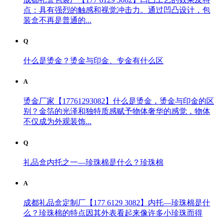
点：具有强烈的触感和视觉冲击力。通过凹凸设计，包
装盒不再是普通的...
Q
什么是烫金？烫金与印金、专金有什么区
A
烫金厂家【17761293082】什么是烫金，烫金与印金的区
别？金箔的光泽和独特质感赋予物体奢华的感觉，物体
不仅成为外观装饰...
Q
礼品盒内托之一—珍珠棉是什么？珍珠棉
A
成都礼品盒定制厂【177 6129 3082】内托—珍珠棉是什
么？珍珠棉的特点因其外表看起来像许多小珍珠而得