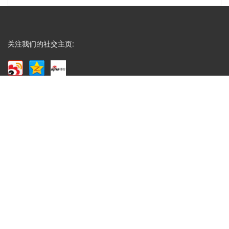
A
成都包装厂：印刷中单色黑和四色黑和区别和运用，
包装印刷中，单色黑 和四色黑 是两种完全不同的色
彩构成方式，它们在...
关注我们的社交主页:
Q
礼盒制作中常见的黑卡纸印刷能印刷吗？
A
成都包装厂：礼盒制作中常见的黑卡纸印刷能印刷
吗？常见工艺：专色印刷、UV、烫金、压纹、凹
凸....... 广泛适用于：保健...
Q
水果纸箱、水果包装盒常见尺寸
A
成都包装厂：水果纸箱、水果包装盒尺寸，纸箱常见
类型：物流纸箱、飞机盒、手提纸箱、快递纸箱等，
一般来说普通纸箱都...
Q
腊肉香肠包装盒3至10斤装的尺寸