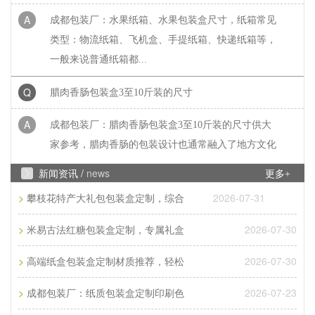
A
成都包装厂：水果纸箱、水果包装盒尺寸，纸箱常见
类型：物流纸箱、飞机盒、手提纸箱、快递纸箱等，
一般来说普通纸箱都...
Q
腊肉香肠包装盒3至10斤装的尺寸
A
成都包装厂：腊肉香肠包装盒3至10斤装的尺寸供大
家参考，腊肉香肠的包装设计也通常融入了地方文化
元素。包装上常印有当...
新闻资讯 /
news
更多+
Q
常见彩页印刷尺寸是多少
>
2026-07-31
攀枝花特产大礼包包装盒定制，综合
A
成都印刷厂家：常见彩页印刷尺寸是多少？常见彩页
>
2026-07-30
米易古法红糖包装盒定制，专属礼盒
印刷尺寸是多大?那常见彩页印刷尺寸是16开、8开、
32开三种，根据客户的...
>
2026-07-30
高端纸盒包装盒定制材质推荐，轻松
Q
>
成都包装厂：纸质包装盒定制材质厚度选
2026-07-23
成都包装厂：纸质包装盒定制印刷色