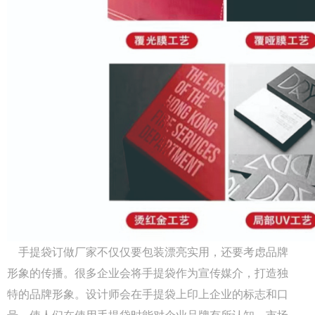
Q
成都包装厂：纸质包装盒定制材质厚度选
A
成都包装厂：纸质包装盒定制材质厚度选择 承重与
成本平衡技巧。纸质包装盒定制的厚度选择，核心是
匹配产品承重需求。...
Q
成都包装厂：纸质包装盒定制常见破损问
A
成都包装厂：纸质包装盒定制常见破损问题 提前规
避技巧，纸质包装盒定制最常见的破损问题的是运输
手提袋订做厂家不仅仅要包装漂亮实用，还要考虑品牌
过程中的挤压破损，...
形象的传播。很多企业会将手提袋作为宣传媒介，打造独
Q
特的品牌形象。设计师会在手提袋上印上企业的标志和口
成都包装厂：包装盒印刷工艺怎么选？烫
号，使人们在使用手提袋时能对企业品牌有所认知，市场