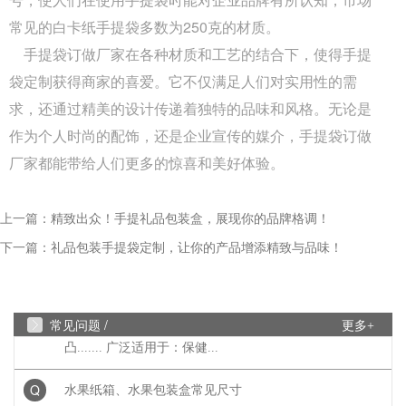
A
成都包装盒定制厂家：包装盒印刷工艺怎么选？烫
常见的白卡纸手提袋多数为250克的材质。
金、UV、击凸效果对比，不少商家在选择包装印刷
手提袋订做厂家在各种材质和工艺的结合下，使得手提
工艺时，面对烫金、UV、...
袋定制获得商家的喜爱。它不仅满足人们对实用性的需
Q
求，还通过精美的设计传递着独特的品味和风格。无论是
成都包装厂：印刷中单色黑和四色黑和区
作为个人时尚的配饰，还是企业宣传的媒介，手提袋订做
A
成都包装厂：印刷中单色黑和四色黑和区别和运用，
厂家都能带给人们更多的惊喜和美好体验。
包装印刷中，单色黑 和四色黑 是两种完全不同的色
彩构成方式，它们在...
上一篇：
精致出众！手提礼品包装盒，展现你的品牌格调！
Q
礼盒制作中常见的黑卡纸印刷能印刷吗？
下一篇：
礼品包装手提袋定制，让你的产品增添精致与品味！
A
成都包装厂：礼盒制作中常见的黑卡纸印刷能印刷
吗？常见工艺：专色印刷、UV、烫金、压纹、凹
常见问题 /
更多+
凸....... 广泛适用于：保健...
Q
水果纸箱、水果包装盒常见尺寸