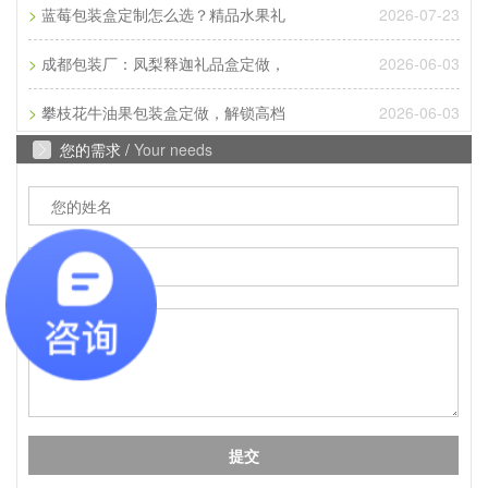
A
>
2026-07-23
成都包装厂：纸质包装盒定制材质厚度选择 承重与
蓝莓包装盒定制怎么选？精品水果礼
成本平衡技巧。纸质包装盒定制的厚度选择，核心是
>
2026-06-03
成都包装厂：凤梨释迦礼品盒定做，
匹配产品承重需求。...
>
2026-06-03
攀枝花牛油果包装盒定做，解锁高档
Q
成都包装厂：纸质包装盒定制常见破损问
您的需求 /
Your needs
A
成都包装厂：纸质包装盒定制常见破损问题 提前规
避技巧，纸质包装盒定制最常见的破损问题的是运输
过程中的挤压破损，...
Q
成都包装厂：包装盒印刷工艺怎么选？烫
A
成都包装盒定制厂家：包装盒印刷工艺怎么选？烫
金、UV、击凸效果对比，不少商家在选择包装印刷
工艺时，面对烫金、UV、...
Q
成都包装厂：印刷中单色黑和四色黑和区