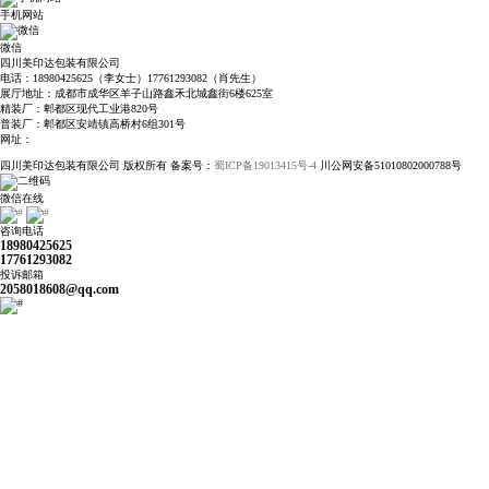
手机网站
微信
四川美印达包装有限公司
电话：18980425625（李女士）17761293082（肖先生）
展厅地址：成都市成华区羊子山路鑫禾北城鑫街6楼625室
精装厂：郫都区现代工业港820号
普装厂：郫都区安靖镇高桥村6组301号
网址：
http://www.scmydbzc.com
四川美印达包装有限公司 版权所有 备案号：
蜀ICP备19013415号-4
川公网安备51010802000788号
微信在线
咨询电话
18980425625
17761293082
投诉邮箱
2058018608@qq.com