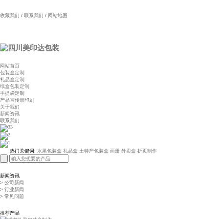
您好！欢迎来到成都包装厂，手提袋、包装盒、礼品盒、画册等纸制品定制厂家！
【查看手机网站】
收藏我们
/
联系我们
/
网站地图
网站首页
包装盒定制
礼品盒定制
纸盒包装定制
手提袋定制
产品宣传册印刷
关于我们
新闻资讯
联系我们
热门关键词:
水果包装盒
礼品盒
土特产包装盒
画册
外卖盒
折页制作
新闻资讯
>
公司新闻
>
行业新闻
>
常见问题
推荐产品