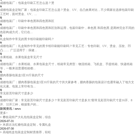
成都包装厂：包装盒印刷工艺怎么选？烫
A
成都包装盒定制厂家：包装盒印刷工艺怎么选？烫金、UV、击凸效果对比，不少商家在选择包装印刷
工艺时，面对烫金、UV、...
Q
成都包装厂：印刷中单色黑和四色黑和区
A
成都包装厂：印刷中单色黑和四色黑和区别和运用，包装印刷中，单色黑 和四色黑 是两种完全不同的
色彩构成方式，它们在...
Q
礼盒制作中常见的黑卡纸印刷能印刷吗？
A
成都包装厂：礼盒制作中常见的黑卡纸印刷能印刷吗？常见工艺：专色印刷、UV、烫金、压纹、凹
凸....... 广泛适用于：保健...
Q
水果纸箱、水果包装盒常见尺寸
A
成都包装厂：水果纸箱、水果包装盒尺寸，纸箱常见类型：物流纸箱、飞机盒、手提纸箱、快递纸箱
等，一般来说普通纸箱都...
Q
腊肉香肠包装盒3至10斤装的尺寸
A
成都包装厂：腊肉香肠包装盒3至10斤装的尺寸供大家参考，腊肉香肠的包装设计也通常融入了地方文
化元素。包装上常印有当...
Q
常见彩页印刷尺寸是多少
A
成都印刷厂家：常见彩页印刷尺寸是多少？常见彩页印刷尺寸是多大?那常见彩页印刷尺寸是16开、8
开、32开三种，根据客户的...
新闻资讯 /
news
更多+
>
攀枝花特产大礼包包装盒定制，综合
2026-07-31
>
米易古法红糖包装盒定制，专属礼盒
2026-07-30
>
高端纸盒包装盒定制材质推荐，轻松