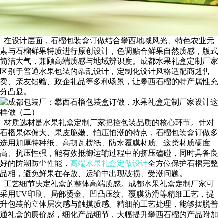
在设计层面，石榴包装盒订做结合攀西地域风光、特色农业元
素与石榴鲜果特质进行原创设计，色调贴合鲜果自然质感，版式
简洁大气，兼顾高端质感与地域辨识度。成都水果礼盒定制厂家
区别于普通水果包装的杂乱设计，定制化设计风格适配商超售
卖、亲友馈赠、政企礼品等多种场景，让攀西石榴的特产属性充
分凸显。
材质选材是水果礼盒定制厂家把控包装品质的核心环节。针对
石榴果体偏大、果皮脆嫩、怕压怕潮的特点，石榴包装盒订做多
选用加厚特种纸、高韧瓦楞纸、防水覆膜材质。这类材质硬度
高、抗压性强，能有效抵御运输过程中的挤压磕碰，同时具备良
好的防潮防尘性能，
高端水果礼盒定做设计
全方位保护石榴完整
品相，避免鲜果在存放、运输中出现破损、受潮问题。
工艺细节决定礼盒的整体高端质感。成都水果礼盒定制厂家可
采用UV印刷、局部烫金、凹凸压纹、覆膜防滑等精细工艺，提
升包装的立体层次感与触摸质感。精细的工艺处理，能够摆脱普
通礼盒的廉价感，细化产品细节，大幅提升攀西石榴的产品附加