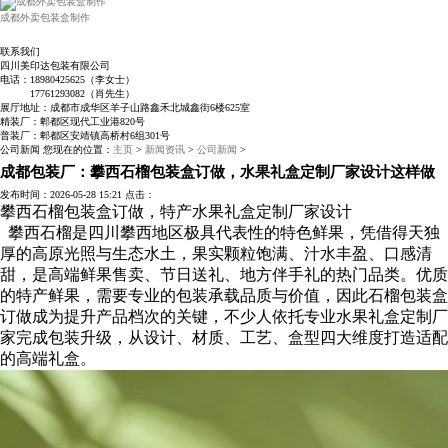
成都外卖包装盒制作
联系我们
四川美印达包装有限公司
电话：18980425625（李女士）
17761293082（肖先生）
展厅地址：成都市成华区羊子山路鑫禾北城鑫街6楼625室
精装厂：郫都区现代工业港820号
普装厂：郫都区安靖镇高桥村6组301号
公司新闻
您现在的位置：
主页
>
新闻资讯
>
公司新闻
>
成都包装厂：攀西石榴包装盒订做，水果礼盒定制厂家设计这样做
发布时间：2026-05-28 15:21
点击：
攀西石榴包装盒订做，特产水果礼盒定制厂家设计
攀西石榴是四川攀西地区极具代表性的特色鲜果，凭借得天独
厚的高原光照与生态水土，果实颗粒饱满、汁水丰盈、口感清
甜，是高端鲜果售卖、节日送礼、地方伴手礼的热门品类。优质
的特产鲜果，需要专业的包装承载品质与价值，因此石榴包装盒
订做成为提升产品档次的关键，不少人依托专业水果礼盒定制厂
家完成包装升级，从设计、材质、工艺、盒型四大维度打造适配
的高端礼盒。