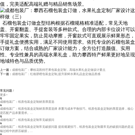
值，完美适配高端礼赠与精品销售场景。
石榴包装盒订做盒型结构根据石榴规格精准适配，常见天地
盖、开窗翻盖、手提套装等多种款式。合理的内部卡位设计可以
牢牢固定果实，防止晃动摩擦，开窗款式可直观展示鲜果形态，
手提礼盒便携实用，满足不同使用需求。依托专业的石榴包装盒
订做方案，结合成熟的厂家设计能力，全方位打造颜值、实用
性、专业性兼具的高端水果礼盒，助力攀西特产鲜果更好地呈现
地域特色与品质优势。
上一篇：
成都包装厂：攀枝花凯特芒果包装盒定制，高端水果礼盒定做设计要点
下一篇：
成都包装厂：红格脐橙包装盒定制,提升新鲜水果礼品盒定做品质感
常见问题 /
更多+
Q
成都包装厂：纸质包装盒定制材质厚度选
A
成都包装厂：纸质包装盒定制材质厚度选择 承重与成本平衡技巧。纸质包装盒定制的厚度选择，核心
是匹配产品承重需求。...
Q
成都包装厂：纸质包装盒定制常见破损问
A
成都包装厂：纸质包装盒定制常见破损问题 提前规避技巧，纸质包装盒定制最常见的破损问题的是运
输过程中的挤压破损，...
Q