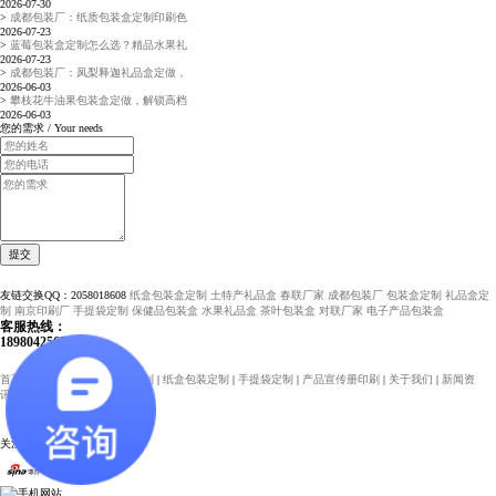
2026-07-30
>
成都包装厂：纸质包装盒定制印刷色
2026-07-23
>
蓝莓包装盒定制怎么选？精品水果礼
2026-07-23
>
成都包装厂：凤梨释迦礼品盒定做，
2026-06-03
>
攀枝花牛油果包装盒定做，解锁高档
2026-06-03
您的需求 /
Your needs
友链交换QQ：2058018608
纸盒包装盒定制
土特产礼品盒
春联厂家
成都包装厂
包装盒定制
礼品盒定
制
南京印刷厂
手提袋定制
保健品包装盒
水果礼品盒
茶叶包装盒
对联厂家
电子产品包装盒
客服热线：
18980425625
首页
|
包装盒定制
|
礼品盒定制
|
纸盒包装定制
|
手提袋定制
|
产品宣传册印刷
|
关于我们
|
新闻资
讯
|
联系我们
关注我们的社交主页: