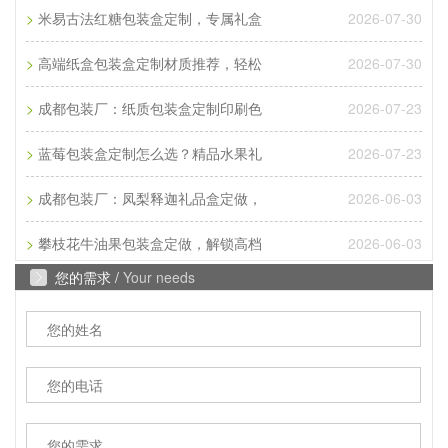
A
成都印刷厂家：常见彩页印刷尺寸是多少？常见彩页
>
2026-07-30
米易古法红糖包装盒定制，专属礼盒
印刷尺寸是多大?那常见彩页印刷尺寸是16开、8开、
>
2026-07-30
32开三种，根据客户的...
高端纸盒包装盒定制材质推荐，轻松
>
2026-07-23
Q
成都包装厂：纸质包装盒定制印刷色
成都包装厂：纸质包装盒定制材质厚度选
>
2026-07-23
A
蓝莓包装盒定制怎么选？精品水果礼
成都包装厂：纸质包装盒定制材质厚度选择 承重与
成本平衡技巧。纸质包装盒定制的厚度选择，核心是
>
2026-06-03
成都包装厂：凤梨释迦礼品盒定做，
匹配产品承重需求。...
>
2026-06-03
攀枝花牛油果包装盒定做，解锁高档
Q
成都包装厂：纸质包装盒定制常见破损问
您的需求 /
Your needs
A
成都包装厂：纸质包装盒定制常见破损问题 提前规
避技巧，纸质包装盒定制最常见的破损问题的是运输
过程中的挤压破损，...
Q
成都包装厂：包装盒印刷工艺怎么选？烫