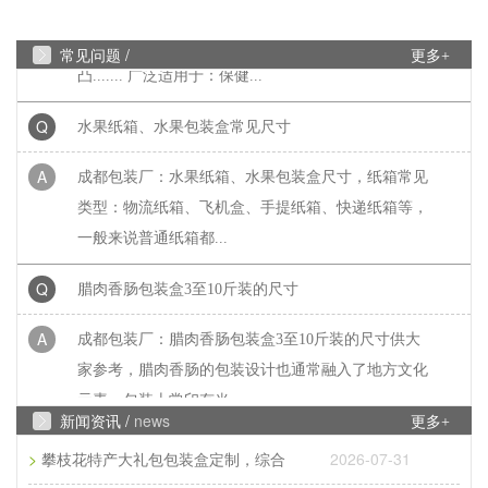
A
成都包装厂：礼盒制作中常见的黑卡纸印刷能印刷
吗？常见工艺：专色印刷、UV、烫金、压纹、凹
常见问题 /
更多+
凸....... 广泛适用于：保健...
Q
水果纸箱、水果包装盒常见尺寸
A
成都包装厂：水果纸箱、水果包装盒尺寸，纸箱常见
类型：物流纸箱、飞机盒、手提纸箱、快递纸箱等，
一般来说普通纸箱都...
Q
腊肉香肠包装盒3至10斤装的尺寸
A
成都包装厂：腊肉香肠包装盒3至10斤装的尺寸供大
家参考，腊肉香肠的包装设计也通常融入了地方文化
元素。包装上常印有当...
新闻资讯 /
news
更多+
Q
常见彩页印刷尺寸是多少
>
2026-07-31
攀枝花特产大礼包包装盒定制，综合