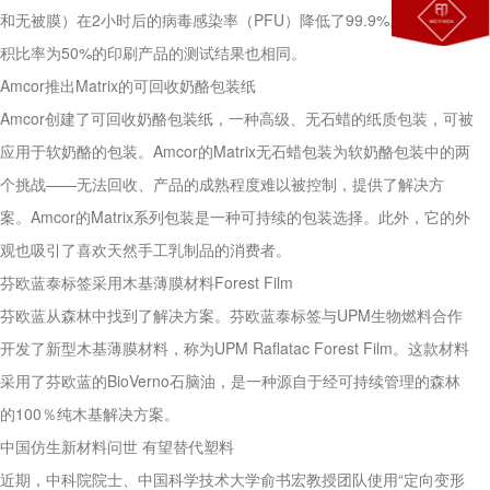
和无被膜）在2小时后的病毒感染率（PFU）降低了99.9%。对印刷面
积比率为50%的印刷产品的测试结果也相同。
Amcor推出Matrix的可回收奶酪包装纸
Amcor创建了可回收奶酪包装纸，一种高级、无石蜡的纸质包装，可被
应用于软奶酪的包装。Amcor的Matrix无石蜡包装为软奶酪包装中的两
个挑战——无法回收、产品的成熟程度难以被控制，提供了解决方
案。Amcor的Matrix系列包装是一种可持续的包装选择。此外，它的外
观也吸引了喜欢天然手工乳制品的消费者。
芬欧蓝泰标签采用木基薄膜材料Forest Film
Q
成都包装厂：纸质包装盒定制材质厚度选
芬欧蓝从森林中找到了解决方案。芬欧蓝泰标签与UPM生物燃料合作
A
成都包装厂：纸质包装盒定制材质厚度选择 承重与
开发了新型木基薄膜材料，称为UPM Raflatac Forest Film。这款材料
成本平衡技巧。纸质包装盒定制的厚度选择，核心是
采用了芬欧蓝的BioVerno石脑油，是一种源自于经可持续管理的森林
匹配产品承重需求。...
的100％纯木基解决方案。
中国仿生新材料问世 有望替代塑料
Q
成都包装厂：纸质包装盒定制常见破损问
近期，中科院院士、中国科学技术大学俞书宏教授团队使用“定向变形