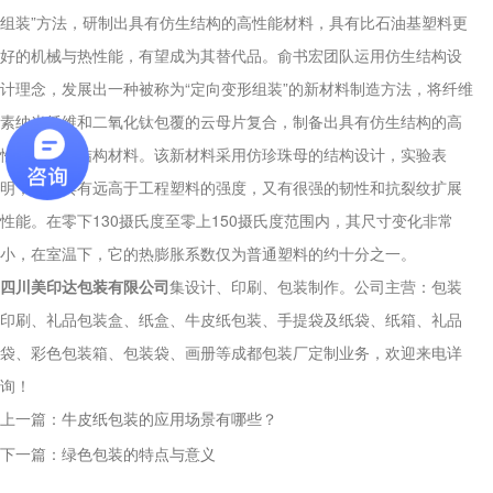
A
成都包装厂：纸质包装盒定制常见破损问题 提前规
组装”方法，研制出具有仿生结构的高性能材料，具有比石油基塑料更
避技巧，纸质包装盒定制最常见的破损问题的是运输
好的机械与热性能，有望成为其替代品。俞书宏团队运用仿生结构设
过程中的挤压破损，...
计理念，发展出一种被称为“定向变形组装”的新材料制造方法，将纤维
素纳米纤维和二氧化钛包覆的云母片复合，制备出具有仿生结构的高
Q
成都包装厂：包装盒印刷工艺怎么选？烫
性能可持续结构材料。该新材料采用仿珍珠母的结构设计，实验表
A
成都包装盒定制厂家：包装盒印刷工艺怎么选？烫
明，它既具有远高于工程塑料的强度，又有很强的韧性和抗裂纹扩展
金、UV、击凸效果对比，不少商家在选择包装印刷
性能。在零下130摄氏度至零上150摄氏度范围内，其尺寸变化非常
工艺时，面对烫金、UV、...
小，在室温下，它的热膨胀系数仅为普通塑料的约十分之一。
四川美印达包装有限公司
Q
集设计、印刷、包装制作。公司主营：包装
成都包装厂：印刷中单色黑和四色黑和区
印刷、礼品包装盒、纸盒、牛皮纸包装、手提袋及纸袋、纸箱、礼品
A
成都包装厂：印刷中单色黑和四色黑和区别和运用，
袋、彩色包装箱、包装袋、画册等成都包装厂定制业务，欢迎来电详
包装印刷中，单色黑 和四色黑 是两种完全不同的色
询！
彩构成方式，它们在...
上一篇：
牛皮纸包装的应用场景有哪些？
Q
下一篇：
礼盒制作中常见的黑卡纸印刷能印刷吗？
绿色包装的特点与意义