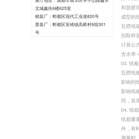
和脱胶
北城鑫街6楼625室
精装厂：郫都区现代工业港820号
成型的
普装厂：郫都区安靖镇高桥村6组301
瓦楞纸
号
别取样
计算公
含水率
03. 纸
瓦楞纸
影响到
影响纸
同，其
04. 纸
纸箱重
外，有
测量时