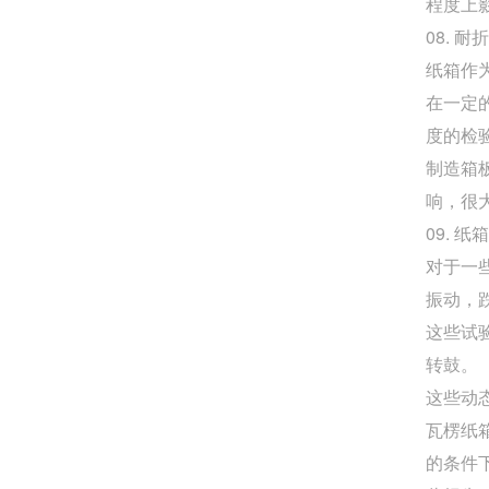
程度上
08. 耐
纸箱作
在一定的
度的检
制造箱
响，很
09. 
对于一
振动，
这些试
转鼓。
这些动
瓦楞纸
的条件