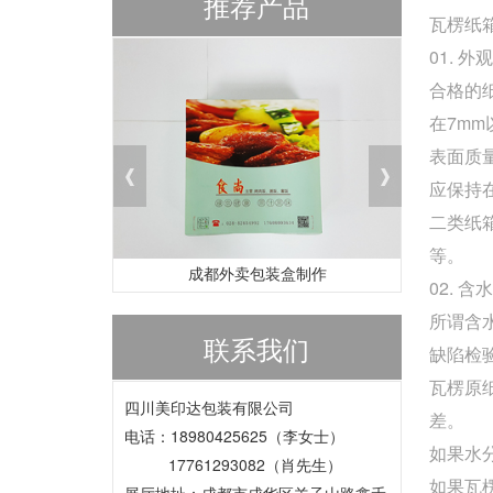
推荐产品
瓦楞纸
01. 外
合格的
在7m
表面质
应保持
二类纸
等。
成都外卖包装盒制作
02. 含
所谓含
联系我们
缺陷检
瓦楞原
四川美印达包装有限公司
差。
电话：18980425625（李女士）
如果水
17761293082（肖先生）
如果瓦
展厅地址：成都市成华区羊子山路鑫禾