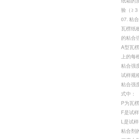
纸箱的
验（≥
07. 粘
瓦楞纸
的粘合
A型瓦
上的每
粘合强
试样规格
粘合强
式中：
P为瓦
F是试
L是试
粘合剂