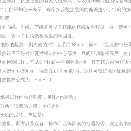
质量越好，抗压强度的有效力值越高，有效值和最终值的偏差越
３个）的平均值来表示，每个实验数据之间的偏差越小，纸箱的抗
合强度
板的面纸、里纸、芯纸和波型瓦楞纸的楞峰粘合程度，在一定单
强度，表示了瓦楞纸板裱贴的牢固度。
楞纸板的检测，剥离架的插针应采用Φ3mm，而B、C型瓦楞纸板
根插针应正好对准瓦楞槽口的中心部位，且间距调整相等后，将
度的检测试样，可从3个样箱中分别各取4块，其瓦楞方向为短边
为25mmx80mm，误差在±1.0mm以内，这样可较好地保证
度的换算公式为：P＝F／L。
楞纸板试样的粘合强度，用N／m表示；
样分离时读取的力值，单位是N；
样长边的尺寸，单位是m。
的质量、配方以及设备、操作工艺等因素的合适与否，决定着纸