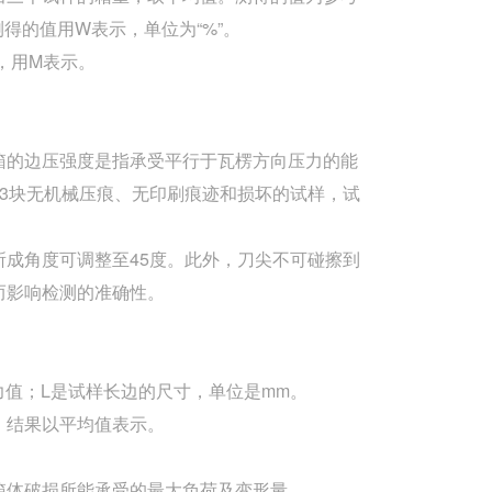
得的值用W表示，单位为“%”。
，用M表示。
箱的边压强度是指承受平行于瓦楞方向压力的能
3块无机械压痕、无印刷痕迹和损坏的试样，试
成角度可调整至45度。此外，刀尖不可碰擦到
而影响检测的准确性。
力值；L是试样长边的尺寸，单位是mm。
。结果以平均值表示。
箱体破损所能承受的最大负荷及变形量。