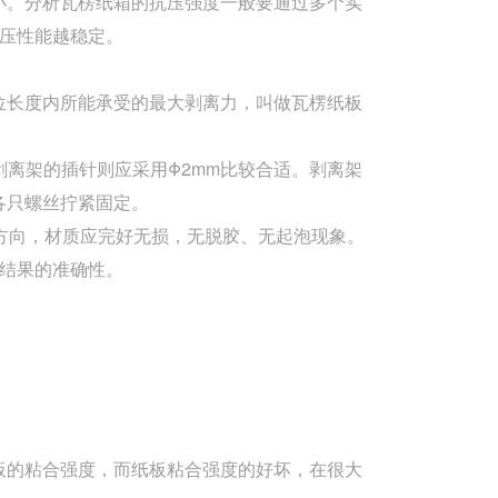
小。分析瓦楞纸箱的抗压强度一般要通过多个实
压性能越稳定。
位长度内所能承受的最大剥离力，叫做瓦楞纸板
剥离架的插针则应采用Φ2mm比较合适。剥离架
各只螺丝拧紧固定。
方向，材质应完好无损，无脱胶、无起泡现象。
检测结果的准确性。
板的粘合强度，而纸板粘合强度的好坏，在很大