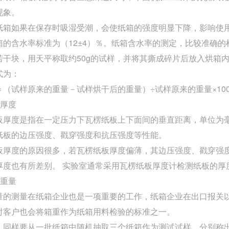
现象。
纸箱如果在保存时吸湿受潮，会使纸箱的强度明显下降，影响使
箱的含水率标准为（12±4）％。纸箱含水率的测定，比较准确
若干块，用天平称取约50g的试样，并将其撕成碎片后放入烘箱
式为：
＝（试样原来的重量－试样烘干后的重量）÷试样原来的重量×10
板厚度
板厚度是指在一定压力下瓦楞纸板上下面间的垂直距离，单位为
纸板的边压强度、戳穿强度和抗压强度等性能。
板厚度的原因很多，若瓦楞纸板厚度偏薄，其边压强度、戳穿强
厚度也有所差别。 实验室通常采用瓦楞纸板厚度计检测纸板的厚
箱重量
量的测量在纸箱企业也是一项重要的工作，纸箱企业在出口报关
时客户也会将箱重作为纸箱用料检验的标准之一。
，同样要从一批纸箱中随机抽取三个纸箱作为测试试样。分别称