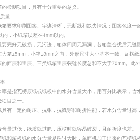
箱的检测项目，具有十分重要的意义。
观质量
纸箱要求印刷图案、字迹清晰，无断线和缺失情况；图案色度一
m以内，小纸箱误差在4mm以内。
量要完好无破损，无污迹，箱体四周无漏洞，各箱盖合拢后无缝
在大箱±5mm，小箱±3mm之内，外形尺寸大小基本一致。瓦楞纸
箱的面层和里层、三类纸箱里层裂缝长度总和不大于70mm。此
水率
水率是指瓦楞原纸或纸板中的水分含量大小，用百分比表示，含
验项目之一。
纸具有一定的耐压、抗张，抗戳穿和耐折性能，若水分含量过高
分含量过低，纸质就过脆，压楞时就容易破裂，且耐折度也差。
楞纸和箱板纸的水分含量悬殊过大时，单面机加工出来的瓦楞纸