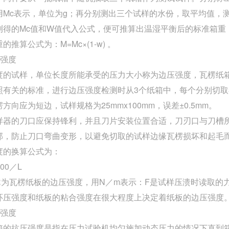
用Mc表示，单位为g；再分别测出三个试样的水份，取平均值，测
测得的Mc值和W值代入公式，便可推算出温湿平衡后的标准箱重
的推算公式为：M=Mc×(1-w) 。
压强度
度的试样，单位长度所能承受的压力大小称为边压强度，瓦楞纸
照有关的标准，进行边压强度检测时从3个纸箱中，每个分别切取
方向应为短边，试样规格为25mmx100mm，误差±0.5mm。
样器的刀口应保持锋利，并且刀片安装位置合适，刀刃口与刀槽所
部，防止刀口弯曲变形，以避免切取的试样边缘瓦楞损坏和起毛
度的换算公式为：
000／L
R为瓦楞纸板的边压强度，用N／m表示：F是试样压溃时读取的
环压强度和纸板的粘合强度在很大程度上决定着纸板的边压强度
压强度
箱的抗压强度是指在压力试验机均匀施加动态压力的情况下直到