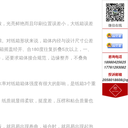
致，光亮鲜艳而且印刷位置误差小，大纸箱误差
微信在线
隙。对纸箱形状来说，箱体内径与设计尺寸公差
箱摇盖经开、合180度往复折叠5次以上，一、
咨询电话
外，还要求箱体接合规范，边缘整齐，不叠角
18980425625
17761293082
投诉邮箱
2058018608@q
水率对纸箱箱体强度有很大的影响，是纸箱3个重
，纸质就显得柔软，挺度差，压楞和粘合质量也
板，就容易出现卷曲，裱合时，就容易出现起泡