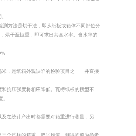
用。
的检测方法是烘干法，即从纸板或箱体不同部位分
内，烘干至恒重，即可求出其含水率。含水率的
0%
毫米，是纸箱外观缺陷的检验项目之一，并直接
度和抗压强度将相应降低。瓦楞纸板的楞型不
度。
以及在统计产出时都需要对箱重进行测量，另
出三个试样的箱重，取平均值。测得的值为参考