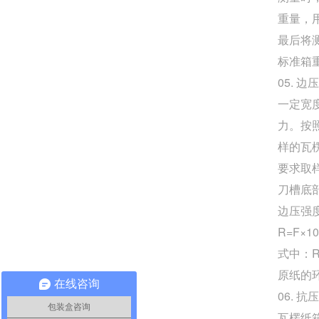
重量，
最后将
标准箱重
05. 边
一定宽
力。按
样的瓦楞
要求取
刀槽底
边压强
R=F×1
式中：
原纸的
在线咨询
06. 抗
包装盒咨询
瓦楞纸