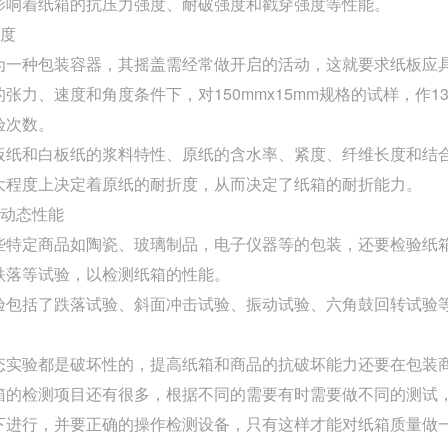
影响着纸箱的抗压力强度、耐破强度和戳穿强度等性能。
折度
为一种包装容器，其摇盖需经常做开启的活动，这就要求纸板应
张力、速度和角度条件下，对150mmx15mm规格的试样，作
验次数。
板纸和白板纸的浆料特性、原纸的含水率、紧度、纤维长度和结
大程度上决定着原纸的耐折度，从而决定了纸箱的耐折能力。
纸箱动态性能
些特定商品如陶瓷、玻璃制品，电子仪器等的包装，还要检验纸
跌落等试验，以检测纸箱的性能。
验包括了跌落试验、斜面冲击试验、振动试验、六角鼓回转试验
态实验都是破坏性的，提高纸箱和商品的抗破坏能力还要在包装
箱的检测项目还有很多，根据不同的需要有时需要做不同的测试
下进行，并要正确的操作检测设备，只有这样才能对纸箱质量做