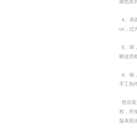
颜色差
Q
成都包装厂：纸质包装盒定制材质厚度选
4、表
A
成都包装厂：纸质包装盒定制材质厚度选择
uv，
承重与成本平衡技巧。纸质包装盒定制的厚
度选择，核心是匹配产品承重需求。...
5、啤
Q
断这些
成都包装厂：纸质包装盒定制常见破损问
A
成都包装厂：纸质包装盒定制常见破损问题
6、裱
提前规避技巧，纸质包装盒定制最常见的破
手工制
损问题的是运输过程中的挤压破损，...
Q
成都包装厂：包装盒印刷工艺怎么选？烫
然后装
程，所
A
成都包装盒定制厂家：包装盒印刷工艺怎么
版表面
选？烫金、UV、击凸效果对比，不少商家在
选择包装印刷工艺时，面对烫金、UV、...