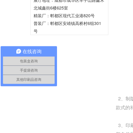
北城鑫街6楼625室
精装厂：郫都区现代工业港820号
普装厂：郫都区安靖镇高桥村6组301
号
在线咨询
包装盒咨询
手提袋咨询
其他印刷品咨询
2、制
款式的
3、印