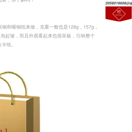
2058018608@q
和哑铜纸来做，克重一般也是128g，157g，
易起泡起皱，而且外观看起来也很呆板，引响整个
灰卡纸。