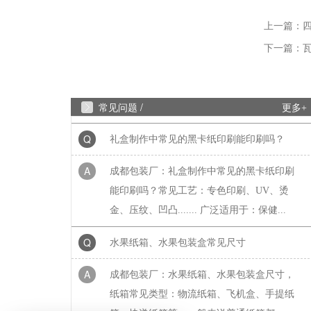
Q
成都包装厂：印刷中单色黑和四色黑和区
上一篇：
下一篇：
A
成都包装厂：印刷中单色黑和四色黑和区别
和运用，包装印刷中，单色黑 和四色黑 是两
种完全不同的色彩构成方式，它们在...
常见问题 /
更多+
Q
礼盒制作中常见的黑卡纸印刷能印刷吗？
A
成都包装厂：礼盒制作中常见的黑卡纸印刷
能印刷吗？常见工艺：专色印刷、UV、烫
金、压纹、凹凸....... 广泛适用于：保健...
Q
水果纸箱、水果包装盒常见尺寸
A
成都包装厂：水果纸箱、水果包装盒尺寸，
纸箱常见类型：物流纸箱、飞机盒、手提纸
箱、快递纸箱等，一般来说普通纸箱都...