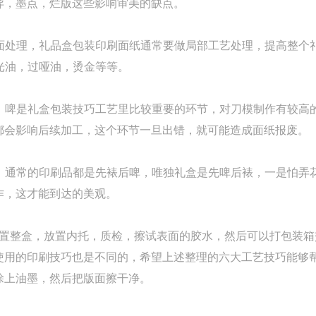
异，墨点，烂版这些影响审美的缺点。
面处理，礼品盒包装印刷面纸通常要做局部工艺处理，提高整个
过光油，过哑油，烫金等等。
，啤是礼盒包装技巧工艺里比较重要的环节，对刀模制作有较高
都会影响后续加工，这个环节一旦出错，就可能造成面纸报废。
，通常的印刷品都是先裱后啤，唯独礼盒是先啤后裱，一是怕弄
作，这才能到达的美观。
置整盒，放置内托，质检，擦试表面的胶水，然后可以打包装箱
使用的印刷技巧也是不同的，希望上述整理的六大工艺技巧能够
涂上油墨，然后把版面擦干净。